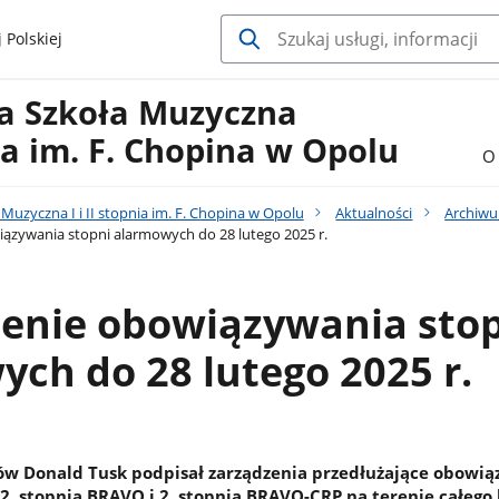
 Polskiej
a Szkoła Muzyczna
nia im. F. Chopina w Opolu
O 
uzyczna I i II stopnia im. F. Chopina w Opolu
Aktualności
Archiw
ązywania stopni alarmowych do 28 lutego 2025 r.
żenie obowiązywania sto
ch do 28 lutego 2025 r.
ów Donald Tusk podpisał zarządzenia przedłużające obowi
2. stopnia BRAVO i 2. stopnia BRAVO-CRP na terenie całego 