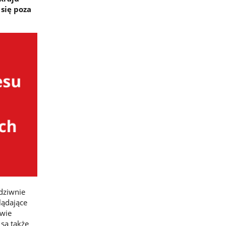
 się poza
dziwnie
lądające
awie
są także