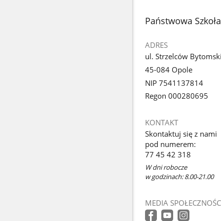
stopka
Państwowa Szkoła 
ADRES
ul. Strzelców Bytomsk
45-084 Opole
NIP 7541137814
Regon 000280695
KONTAKT
Skontaktuj się z nami
pod numerem:
77 45 42 318
W dni robocze
w godzinach: 8.00-21.00
MEDIA SPOŁECZNOŚC