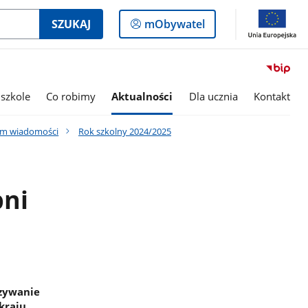
Logowanie
SZUKAJ
mObywatel
do
panelu
szkole
Co robimy
Aktualności
Dla ucznia
Kontakt
um wiadomości
Rok szkolny 2024/2025
pni
ązywanie
kraju