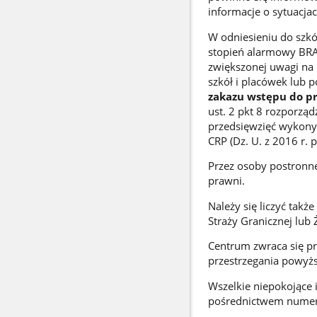
informacje o sytuacja
W odniesieniu do szkó
stopień alarmowy BRAV
zwiększonej uwagi na
szkół i placówek lub 
zakazu wstępu do pr
ust. 2 pkt 8 rozporząd
przedsięwzięć wykony
CRP (Dz. U. z 2016 r. 
Przez osoby postronne
prawni.
Należy się liczyć tak
Straży Granicznej lub
Centrum zwraca się pr
przestrzegania powyż
Wszelkie niepokojące i
pośrednictwem numer