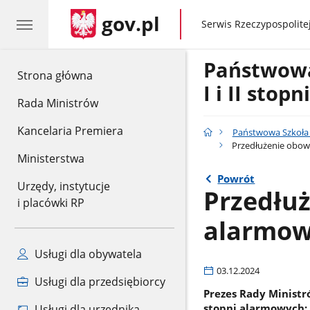
gov.pl
gov.pl
Serwis Rzeczypospolitej
Państwow
gov.pl
Strona główna
I i II stop
Rada Ministrów
Kancelaria Premiera
Państwowa Szkoła M
Przedłużenie obowi
Ministerstwa
Powrót
Urzędy, instytucje
Przedłu
i placówki RP
alarmowy
Usługi dla obywatela
03.12.2024
Usługi dla przedsiębiorcy
Prezes Rady Ministr
stopni alarmowych: 
Usługi dla urzędnika