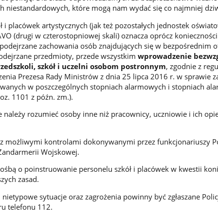
ch niestandardowych, które mogą nam wydać się co najmniej dzi
ł i placówek artystycznych (jak też pozostałych jednostek oświat
O (drugi w czterostopniowej skali) oznacza oprócz koniecznośc
 podejrzane zachowania osób znajdujących się w bezpośrednim o
podejrzane przedmioty, przede wszystkim
wprowadzenie bezwz
zedszkoli, szkół i uczelni osobom postronnym
, zgodnie z regu
zenia Prezesa Rady Ministrów z dnia 25 lipca 2016 r. w sprawie z
wanych w poszczególnych stopniach alarmowych i stopniach a
poz. 1101 z późn. zm.).
 należy rozumieć osoby inne niż pracownicy, uczniowie i ich op
że z możliwymi kontrolami dokonywanymi przez funkcjonariuszy Pol
 Żandarmerii Wojskowej.
ośbą o poinstruowanie personelu szkół i placówek w kwestii kon
szych zasad.
 nietypowe sytuacje oraz zagrożenia powinny być zgłaszane Policj
u telefonu 112.