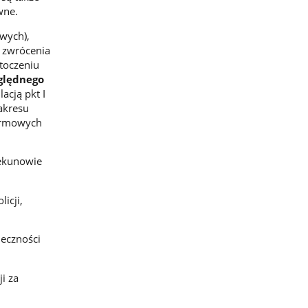
wne.
owych),
i zwrócenia
toczeniu
ględnego
lacją pkt I
akresu
larmowych
iekunowie
icji,
ieczności
i za