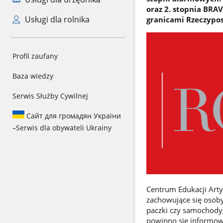
oraz 2. stopnia BRA
Usługi dla rolnika
granicami Rzeczyposp
Profil zaufany
Baza wiedzy
Serwis Służby Cywilnej
Сайт для громадян України
–
Serwis dla obywateli Ukrainy
Centrum Edukacji Arty
zachowujące się osoby
paczki czy samochody
powinno się informowa