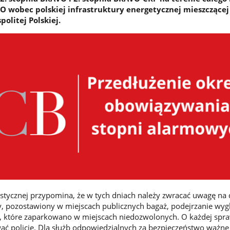
VO wobec polskiej infrastruktury energetycznej mieszczącej
olitej Polskiej.
stycznej przypomina, że w tych dniach należy zwracać uwagę na 
, pozostawiony w miejscach publicznych bagaż, podejrzanie wyg
, które zaparkowano w miejscach niedozwolonych. O każdej spr
ć policję. Dla służb odpowiedzialnych za bezpieczeństwo ważne 