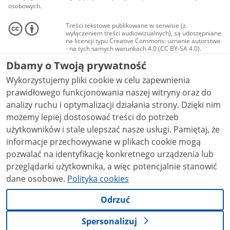
osobowych.
Treści tekstowe publikowane w serwisie (z
wyłączeniem treści audiowizualnych), są udostępniane
na licencji typu Creative Commons: uznanie autorstwa
- na tych samych warunkach 4.0 (CC BY-SA 4.0).
Materiały audiowizualne, w tym zdjęcia, materiały
Dbamy o Twoją prywatność
audio i wideo, są udostępniane na licencji typu
Creative Commons: uznanie autorstwa użycie
Wykorzystujemy pliki cookie w celu zapewnienia
niekomercyjne - bez utworów zależnych 4.0 (CC BY-
NC-ND 4.0), o ile nie jest to stwierdzone inaczej.
prawidłowego funkcjonowania naszej witryny oraz do
analizy ruchu i optymalizacji działania strony. Dzięki nim
możemy lepiej dostosować treści do potrzeb
użytkowników i stale ulepszać nasze usługi. Pamiętaj, że
informacje przechowywane w plikach cookie mogą
pozwalać na identyfikację konkretnego urządzenia lub
przeglądarki użytkownika, a więc potencjalnie stanowić
dane osobowe.
Polityka cookies
Odrzuć
Spersonalizuj