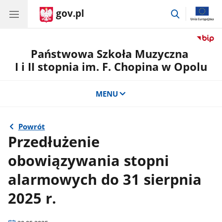
gov.pl
przejdź
do
wyszukiwar
Państwowa Szkoła Muzyczna
I i II stopnia im. F. Chopina w Opolu
MENU
Powrót
Przedłużenie
obowiązywania stopni
alarmowych do 31 sierpnia
2025 r.