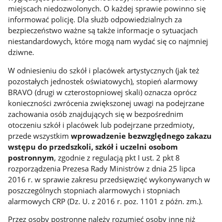
miejscach niedozwolonych. O każdej sprawie powinno się
informować policję. Dla służb odpowiedzialnych za
bezpieczeństwo ważne są także informacje o sytuacjach
niestandardowych, które mogą nam wydać się co najmniej
dziwne.
W odniesieniu do szkół i placówek artystycznych (jak też
pozostałych jednostek oświatowych), stopień alarmowy
BRAVO (drugi w czterostopniowej skali) oznacza oprócz
konieczności zwrócenia zwiększonej uwagi na podejrzane
zachowania osób znajdujących się w bezpośrednim
otoczeniu szkół i placówek lub podejrzane przedmioty,
przede wszystkim
wprowadzenie bezwzględnego zakazu
wstępu do przedszkoli, szkół i uczelni osobom
postronnym
, zgodnie z regulacją pkt I ust. 2 pkt 8
rozporządzenia Prezesa Rady Ministrów z dnia 25 lipca
2016 r. w sprawie zakresu przedsięwzięć wykonywanych w
poszczególnych stopniach alarmowych i stopniach
alarmowych CRP (Dz. U. z 2016 r. poz. 1101 z późn. zm.).
Przez osoby postronne należy rozumieć osoby inne niż