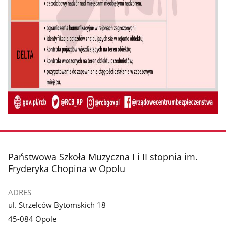
stopka
Państwowa Szkoła Muzyczna I i II stopnia im.
Fryderyka Chopina w Opolu
ADRES
ul. Strzelców Bytomskich 18
45-084 Opole