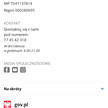
NIP 7541137814
Regon 000280695
KONTAKT
Skontaktuj się z nami
pod numerem:
77 45 42 318
W dni robocze
w godzinach: 8.00-21.00
MEDIA SPOŁECZNOŚCIOWE:
Na skróty
stopka
Strona
gov.pl
gov.pl