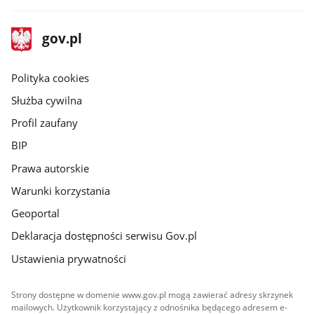
stopka
Strona
gov.pl
gov.pl
główna
gov.pl
Polityka cookies
Służba cywilna
Profil zaufany
BIP
Prawa autorskie
Warunki korzystania
Geoportal
Deklaracja dostępności serwisu Gov.pl
Ustawienia prywatności
Strony dostępne w domenie www.gov.pl mogą zawierać adresy skrzynek
mailowych. Użytkownik korzystający z odnośnika będącego adresem e-