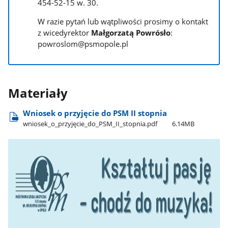
454-52-15 w. 30.
W razie pytań lub wątpliwości prosimy o kontakt
z wicedyrektor
Małgorzatą Powrósło
:
powroslom@psmopole.pl
Materiały
Wniosek o przyjęcie do PSM II stopnia
wniosek​_o​_przyjęcie​_do​_PSM​_II​_stopnia.pdf
6.14MB