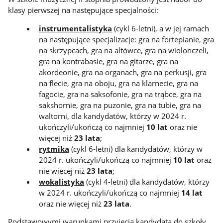
klasy pierwszej na następujące specjalności:
instrumentalistyka
(cykl 6-letni), a w jej ramach
na następujące specjalizacje: gra na fortepianie, gra
na skrzypcach, gra na altówce, gra na wiolonczeli,
gra na kontrabasie, gra na gitarze, gra na
akordeonie, gra na organach, gra na perkusji, gra
na flecie, gra na oboju, gra na klarnecie, gra na
fagocie, gra na saksofonie, gra na trąbce, gra na
sakshornie, gra na puzonie, gra na tubie, gra na
waltorni, dla kandydatów, którzy w 2024 r.
ukończyli/ukończą co najmniej
10 lat
oraz nie
więcej niż
23 lata
;
rytmika
(cykl 6-letni) dla kandydatów, którzy w
2024 r. ukończyli/ukończą co najmniej
10 lat
oraz
nie więcej niż
23 lata
;
wokalistyka
(cykl 4-letni) dla kandydatów, którzy
w 2024 r. ukończyli/ukończą co najmniej
14 lat
oraz nie więcej niż
23 lata
.
Podstawowymi warunkami przyjęcia kandydata do szkoły