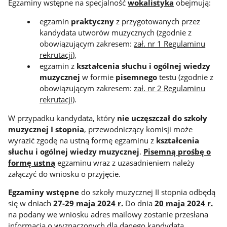
Egzaminy wstępne na specjalność
wokalistyka
obejmują:
egzamin
praktyczny
z przygotowanych przez
kandydata utworów muzycznych (zgodnie z
obowiązującym zakresem:
zał. nr 1 Regulaminu
rekrutacji
),
egzamin z
kształcenia słuchu i ogólnej wiedzy
muzycznej
w formie
pisemnego
testu (zgodnie z
obowiązującym zakresem:
zał. nr 2 Regulaminu
rekrutacji
).
W przypadku kandydata, który
nie uczęszczał do szkoły
muzycznej I stopnia
, przewodniczący komisji może
wyrazić zgodę na ustną formę egzaminu z
kształcenia
słuchu i ogólnej wiedzy muzycznej
.
Pisemną prośbę o
formę ustną
egzaminu wraz z uzasadnieniem należy
załączyć do wniosku o przyjęcie.
Egzaminy wstępne
do szkoły muzycznej II stopnia odbędą
się w dniach
27-29 maja 2024 r.
Do dnia
20 maja 2024 r.
na podany we wniosku adres mailowy zostanie przesłana
informacja o wyznaczonych dla danego kandydata