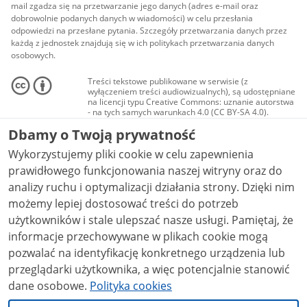
mail zgadza się na przetwarzanie jego danych (adres e-mail oraz
dobrowolnie podanych danych w wiadomości) w celu przesłania
odpowiedzi na przesłane pytania. Szczegóły przetwarzania danych przez
każdą z jednostek znajdują się w ich politykach przetwarzania danych
osobowych.
Treści tekstowe publikowane w serwisie (z
wyłączeniem treści audiowizualnych), są udostępniane
na licencji typu Creative Commons: uznanie autorstwa
- na tych samych warunkach 4.0 (CC BY-SA 4.0).
Materiały audiowizualne, w tym zdjęcia, materiały
Dbamy o Twoją prywatność
audio i wideo, są udostępniane na licencji typu
Creative Commons: uznanie autorstwa użycie
Wykorzystujemy pliki cookie w celu zapewnienia
niekomercyjne - bez utworów zależnych 4.0 (CC BY-
NC-ND 4.0), o ile nie jest to stwierdzone inaczej.
prawidłowego funkcjonowania naszej witryny oraz do
analizy ruchu i optymalizacji działania strony. Dzięki nim
możemy lepiej dostosować treści do potrzeb
użytkowników i stale ulepszać nasze usługi. Pamiętaj, że
informacje przechowywane w plikach cookie mogą
pozwalać na identyfikację konkretnego urządzenia lub
przeglądarki użytkownika, a więc potencjalnie stanowić
dane osobowe.
Polityka cookies