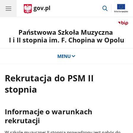
gov.pl
przejdź
do
wyszukiwar
Państwowa Szkoła Muzyczna
I i II stopnia im. F. Chopina w Opolu
MENU
Rekrutacja do PSM II
stopnia
Informacje o warunkach
rekrutacji
W szkole muzycznej II stopnia prowadzony jest nabór do