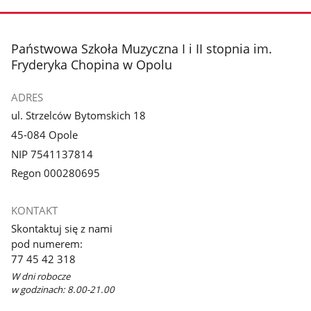
stopka
Państwowa Szkoła Muzyczna I i II stopnia im.
Fryderyka Chopina w Opolu
ADRES
ul. Strzelców Bytomskich 18
45-084 Opole
NIP 7541137814
Regon 000280695
KONTAKT
Skontaktuj się z nami
pod numerem:
77 45 42 318
W dni robocze
w godzinach: 8.00-21.00