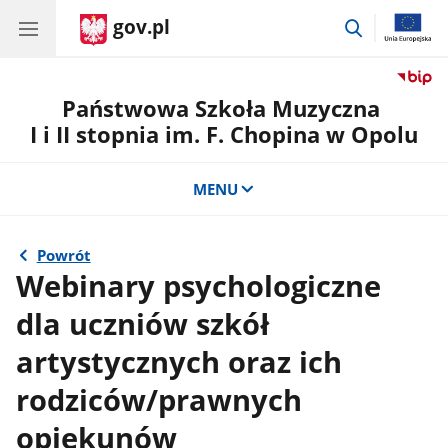
gov.pl
przejdź
do
wyszukiwar
Państwowa Szkoła Muzyczna
I i II stopnia im. F. Chopina w Opolu
MENU
Powrót
Webinary psychologiczne
dla uczniów szkół
artystycznych oraz ich
rodziców/prawnych
opiekunów