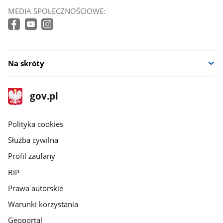
MEDIA SPOŁECZNOŚCIOWE:
Na skróty
stopka
Strona
gov.pl
gov.pl
główna
gov.pl
Polityka cookies
Służba cywilna
Profil zaufany
BIP
Prawa autorskie
Warunki korzystania
Geoportal