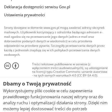
Deklaracja dostępności serwisu Gov.pl
Ustawienia prywatności
Strony dostępne w domenie www.gov.pl mogą zawierać adresy skrzynek
mailowych. Użytkownik korzystający z odnośnika będącego adresem e-
mail zgadza się na przetwarzanie jego danych (adres e-mail oraz
dobrowolnie podanych danych w wiadomości) w celu przesłania
odpowiedzi na przesłane pytania. Szczegóły przetwarzania danych przez
każdą z jednostek znajdują się w ich politykach przetwarzania danych
osobowych.
Treści tekstowe publikowane w serwisie (z
wyłączeniem treści audiowizualnych), są udostępniane
na licencji typu Creative Commons: uznanie autorstwa
- na tych samych warunkach 4.0 (CC BY-SA 4.0).
Materiały audiowizualne, w tym zdjęcia, materiały
Dbamy o Twoją prywatność
audio i wideo, są udostępniane na licencji typu
Creative Commons: uznanie autorstwa użycie
Wykorzystujemy pliki cookie w celu zapewnienia
niekomercyjne - bez utworów zależnych 4.0 (CC BY-
NC-ND 4.0), o ile nie jest to stwierdzone inaczej.
prawidłowego funkcjonowania naszej witryny oraz do
analizy ruchu i optymalizacji działania strony. Dzięki nim
możemy lepiej dostosować treści do potrzeb