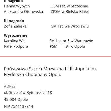
II nagroda
Hanna Wypych OSM I st. w Szczecinie
Aleksandra Otorowska ZPSM w Bielsku-Białej
III nagroda
Zofia Zaleska SM I st. we Wrocławiu
Wyróżnienie
Karolina Wei SM I st. nr 5 w Warszawie
Rafał Podpora PSM I i II st. w Opolu
stopka
Państwowa Szkoła Muzyczna I i II stopnia im.
Fryderyka Chopina w Opolu
ADRES
ul. Strzelców Bytomskich 18
45-084 Opole
NIP 7541137814