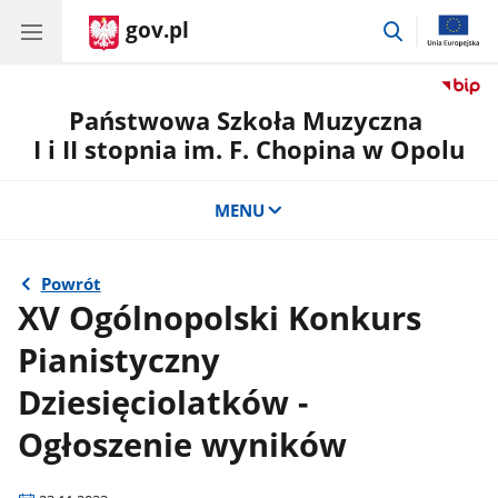
gov.pl
przejdź
do
wyszukiwar
Państwowa Szkoła Muzyczna
I i II stopnia im. F. Chopina w Opolu
MENU
Powrót
XV Ogólnopolski Konkurs
Pianistyczny
Dziesięciolatków -
Ogłoszenie wyników