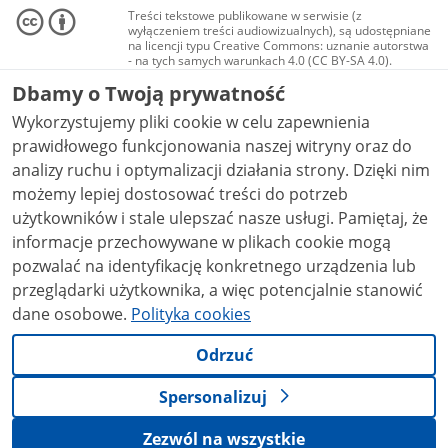
Treści tekstowe publikowane w serwisie (z
wyłączeniem treści audiowizualnych), są udostępniane
na licencji typu Creative Commons: uznanie autorstwa
- na tych samych warunkach 4.0 (CC BY-SA 4.0).
Materiały audiowizualne, w tym zdjęcia, materiały
Dbamy o Twoją prywatność
audio i wideo, są udostępniane na licencji typu
Creative Commons: uznanie autorstwa użycie
Wykorzystujemy pliki cookie w celu zapewnienia
niekomercyjne - bez utworów zależnych 4.0 (CC BY-
NC-ND 4.0), o ile nie jest to stwierdzone inaczej.
prawidłowego funkcjonowania naszej witryny oraz do
analizy ruchu i optymalizacji działania strony. Dzięki nim
możemy lepiej dostosować treści do potrzeb
użytkowników i stale ulepszać nasze usługi. Pamiętaj, że
informacje przechowywane w plikach cookie mogą
pozwalać na identyfikację konkretnego urządzenia lub
przeglądarki użytkownika, a więc potencjalnie stanowić
dane osobowe.
Polityka cookies
Odrzuć
Spersonalizuj
Zezwól na wszystkie