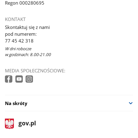
Regon 000280695
KONTAKT
Skontaktuj się z nami
pod numerem:
77 45 42 318
W dni robocze
w godzinach: 8.00-21.00
MEDIA SPOŁECZNOŚCIOWE:
Na skróty
stopka
Strona
gov.pl
gov.pl
główna