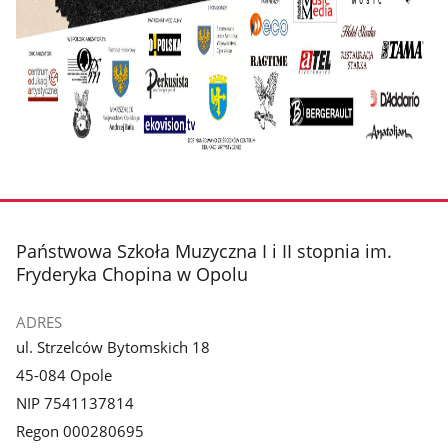
stopka
Państwowa Szkoła Muzyczna I i II stopnia im.
Fryderyka Chopina w Opolu
ADRES
ul. Strzelców Bytomskich 18
45-084 Opole
NIP 7541137814
Regon 000280695