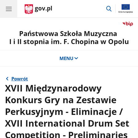
gov.pl
przejdź
do
wyszukiwar
Państwowa Szkoła Muzyczna
I i II stopnia im. F. Chopina w Opolu
MENU
Powrót
XVII Międzynarodowy
Konkurs Gry na Zestawie
Perkusyjnym - Eliminacje /
XVII International Drum Set
Competition - Preliminaries