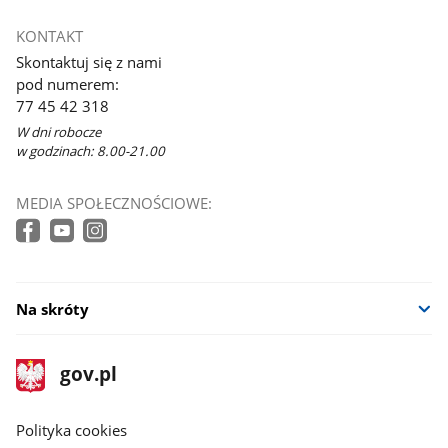
KONTAKT
Skontaktuj się z nami
pod numerem:
77 45 42 318
W dni robocze
w godzinach: 8.00-21.00
MEDIA SPOŁECZNOŚCIOWE:
Na skróty
stopka
Strona
gov.pl
gov.pl
główna
gov.pl
Polityka cookies