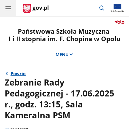
gov.pl
przejdź
do
wyszukiwar
Państwowa Szkoła Muzyczna
I i II stopnia im. F. Chopina w Opolu
MENU
Powrót
Zebranie Rady
Pedagogicznej - 17.06.2025
r., godz. 13:15, Sala
Kameralna PSM