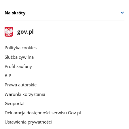
Na skróty
stopka
Strona
gov.pl
gov.pl
główna
gov.pl
Polityka cookies
Służba cywilna
Profil zaufany
BIP
Prawa autorskie
Warunki korzystania
Geoportal
Deklaracja dostępności serwisu Gov.pl
Ustawienia prywatności