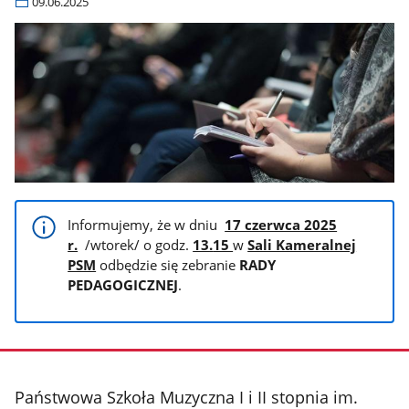
09.06.2025
Informujemy, że w dniu
17 czerwca 2025
r.
/wtorek/ o godz.
13
.
15
w
Sali Kameralnej
PSM
odbędzie się zebranie
RADY
PEDAGOGICZNEJ
.
stopka
Państwowa Szkoła Muzyczna I i II stopnia im.