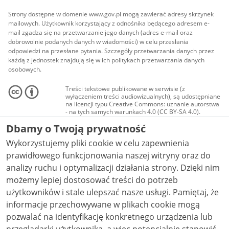
Strony dostępne w domenie www.gov.pl mogą zawierać adresy skrzynek
mailowych. Użytkownik korzystający z odnośnika będącego adresem e-
mail zgadza się na przetwarzanie jego danych (adres e-mail oraz
dobrowolnie podanych danych w wiadomości) w celu przesłania
odpowiedzi na przesłane pytania. Szczegóły przetwarzania danych przez
każdą z jednostek znajdują się w ich politykach przetwarzania danych
osobowych.
Treści tekstowe publikowane w serwisie (z
wyłączeniem treści audiowizualnych), są udostępniane
na licencji typu Creative Commons: uznanie autorstwa
- na tych samych warunkach 4.0 (CC BY-SA 4.0).
Materiały audiowizualne, w tym zdjęcia, materiały
Dbamy o Twoją prywatność
audio i wideo, są udostępniane na licencji typu
Creative Commons: uznanie autorstwa użycie
Wykorzystujemy pliki cookie w celu zapewnienia
niekomercyjne - bez utworów zależnych 4.0 (CC BY-
NC-ND 4.0), o ile nie jest to stwierdzone inaczej.
prawidłowego funkcjonowania naszej witryny oraz do
analizy ruchu i optymalizacji działania strony. Dzięki nim
możemy lepiej dostosować treści do potrzeb
użytkowników i stale ulepszać nasze usługi. Pamiętaj, że
informacje przechowywane w plikach cookie mogą
pozwalać na identyfikację konkretnego urządzenia lub