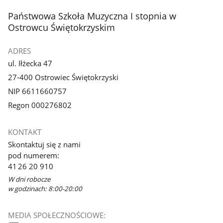
stopka
Państwowa Szkoła Muzyczna I stopnia w
Ostrowcu Świętokrzyskim
ADRES
ul. Iłżecka 47
27-400 Ostrowiec Świętokrzyski
NIP 6611660757
Regon 000276802
KONTAKT
Skontaktuj się z nami
pod numerem:
41 26 20 910
W dni robocze
w godzinach: 8:00-20:00
MEDIA SPOŁECZNOŚCIOWE: