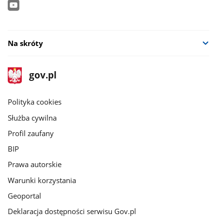
Na skróty
stopka
Strona
gov.pl
gov.pl
główna
gov.pl
Polityka cookies
Służba cywilna
Profil zaufany
BIP
Prawa autorskie
Warunki korzystania
Geoportal
Deklaracja dostępności serwisu Gov.pl