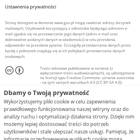
Ustawienia prywatności
Strony dostępne w domenie www.gov.pl mogą zawierać adresy skrzynek
mailowych. Użytkownik korzystający z odnośnika będącego adresem e-
mail zgadza się na przetwarzanie jego danych (adres e-mail oraz
dobrowolnie podanych danych w wiadomości) w celu przesłania
odpowiedzi na przesłane pytania. Szczegóły przetwarzania danych przez
każdą z jednostek znajdują się w ich politykach przetwarzania danych
osobowych.
Treści tekstowe publikowane w serwisie (z
wyłączeniem treści audiowizualnych), są udostępniane
na licencji typu Creative Commons: uznanie autorstwa
- na tych samych warunkach 4.0 (CC BY-SA 4.0).
Materiały audiowizualne, w tym zdjęcia, materiały
Dbamy o Twoją prywatność
audio i wideo, są udostępniane na licencji typu
Creative Commons: uznanie autorstwa użycie
Wykorzystujemy pliki cookie w celu zapewnienia
niekomercyjne - bez utworów zależnych 4.0 (CC BY-
NC-ND 4.0), o ile nie jest to stwierdzone inaczej.
prawidłowego funkcjonowania naszej witryny oraz do
analizy ruchu i optymalizacji działania strony. Dzięki nim
możemy lepiej dostosować treści do potrzeb
użytkowników i stale ulepszać nasze usługi. Pamiętaj, że
informacje przechowywane w plikach cookie mogą