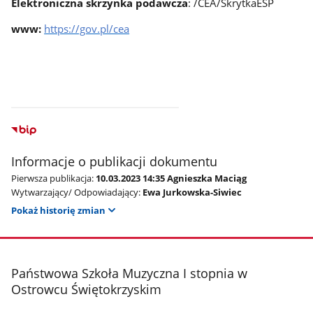
Elektroniczna skrzynka podawcza
: /CEA/SkrytkaESP
www:
https://gov.pl/cea
Informacje o publikacji dokumentu
Pierwsza publikacja:
10.03.2023 14:35 Agnieszka Maciąg
Wytwarzający/ Odpowiadający:
Ewa Jurkowska-Siwiec
Pokaż historię zmian
stopka
Państwowa Szkoła Muzyczna I stopnia w
Ostrowcu Świętokrzyskim