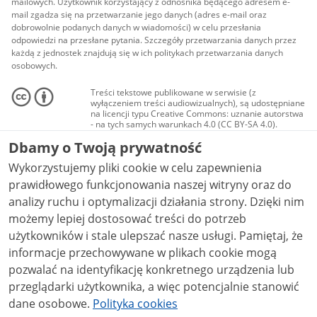
mailowych. Użytkownik korzystający z odnośnika będącego adresem e-
mail zgadza się na przetwarzanie jego danych (adres e-mail oraz
dobrowolnie podanych danych w wiadomości) w celu przesłania
odpowiedzi na przesłane pytania. Szczegóły przetwarzania danych przez
każdą z jednostek znajdują się w ich politykach przetwarzania danych
osobowych.
Treści tekstowe publikowane w serwisie (z
wyłączeniem treści audiowizualnych), są udostępniane
na licencji typu Creative Commons: uznanie autorstwa
- na tych samych warunkach 4.0 (CC BY-SA 4.0).
Materiały audiowizualne, w tym zdjęcia, materiały
Dbamy o Twoją prywatność
audio i wideo, są udostępniane na licencji typu
Creative Commons: uznanie autorstwa użycie
Wykorzystujemy pliki cookie w celu zapewnienia
niekomercyjne - bez utworów zależnych 4.0 (CC BY-
NC-ND 4.0), o ile nie jest to stwierdzone inaczej.
prawidłowego funkcjonowania naszej witryny oraz do
analizy ruchu i optymalizacji działania strony. Dzięki nim
możemy lepiej dostosować treści do potrzeb
użytkowników i stale ulepszać nasze usługi. Pamiętaj, że
informacje przechowywane w plikach cookie mogą
pozwalać na identyfikację konkretnego urządzenia lub
przeglądarki użytkownika, a więc potencjalnie stanowić
dane osobowe.
Polityka cookies