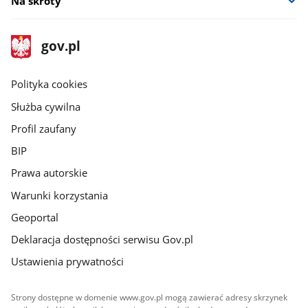
Na skróty
stopka
Strona
gov.pl
gov.pl
główna
gov.pl
Polityka cookies
Służba cywilna
Profil zaufany
BIP
Prawa autorskie
Warunki korzystania
Geoportal
Deklaracja dostępności serwisu Gov.pl
Ustawienia prywatności
Strony dostępne w domenie www.gov.pl mogą zawierać adresy skrzynek