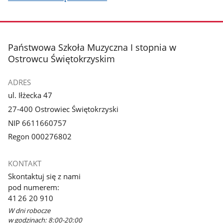
stopka
Państwowa Szkoła Muzyczna I stopnia w
Ostrowcu Świętokrzyskim
ADRES
ul. Iłżecka 47
27-400 Ostrowiec Świętokrzyski
NIP 6611660757
Regon 000276802
KONTAKT
Skontaktuj się z nami
pod numerem:
41 26 20 910
W dni robocze
w godzinach: 8:00-20:00