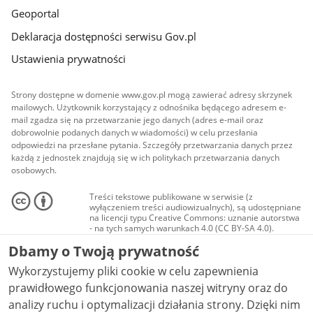
Geoportal
Deklaracja dostępności serwisu Gov.pl
Ustawienia prywatności
Strony dostępne w domenie www.gov.pl mogą zawierać adresy skrzynek
mailowych. Użytkownik korzystający z odnośnika będącego adresem e-
mail zgadza się na przetwarzanie jego danych (adres e-mail oraz
dobrowolnie podanych danych w wiadomości) w celu przesłania
odpowiedzi na przesłane pytania. Szczegóły przetwarzania danych przez
każdą z jednostek znajdują się w ich politykach przetwarzania danych
osobowych.
Treści tekstowe publikowane w serwisie (z
wyłączeniem treści audiowizualnych), są udostępniane
na licencji typu Creative Commons: uznanie autorstwa
- na tych samych warunkach 4.0 (CC BY-SA 4.0).
Materiały audiowizualne, w tym zdjęcia, materiały
Dbamy o Twoją prywatność
audio i wideo, są udostępniane na licencji typu
Creative Commons: uznanie autorstwa użycie
Wykorzystujemy pliki cookie w celu zapewnienia
niekomercyjne - bez utworów zależnych 4.0 (CC BY-
NC-ND 4.0), o ile nie jest to stwierdzone inaczej.
prawidłowego funkcjonowania naszej witryny oraz do
analizy ruchu i optymalizacji działania strony. Dzięki nim