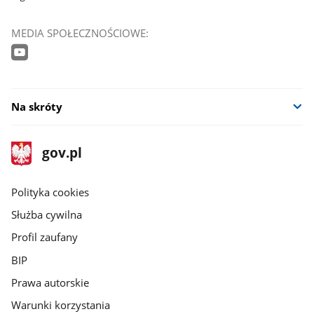
MEDIA SPOŁECZNOŚCIOWE:
Na skróty
stopka
Strona
gov.pl
gov.pl
główna
gov.pl
Polityka cookies
Służba cywilna
Profil zaufany
BIP
Prawa autorskie
Warunki korzystania