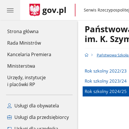
gov.pl
gov.pl
Serwis Rzeczypospolitej
Państwowa
gov.pl
Strona główna
im. K. Sz
Rada Ministrów
Kancelaria Premiera
Państwowa Szkoła 
Ministerstwa
Rok szkolny 2022/23
Urzędy, instytucje
Rok szkolny 2023/24
i placówki RP
Rok szkolny 2024/25
Usługi dla obywatela
Usługi dla przedsiębiorcy
Usługi dla urzędnika