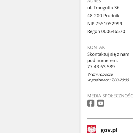
ADRES
ul. Traugutta 36
48-200 Prudnik
NIP 7551052999
Regon 000646570
KONTAKT
Skontaktuj się z nami
pod numerem:
77 43 63 589
W dni robocze
w godzinach: 7:00-20:00
MEDIA SPOŁECZNOŚC
stopka
Strona
gov.pl