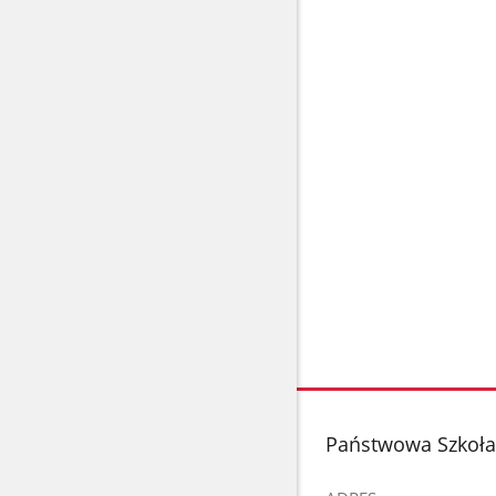
stopka
Państwowa Szkoła