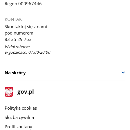
Regon 000967446
KONTAKT
Skontaktuj się z nami
pod numerem:
83 35 29 763
W dni robocze
w godzinach: 07:00-20:00
Na skróty
stopka
Strona
gov.pl
gov.pl
główna
gov.pl
Polityka cookies
Służba cywilna
Profil zaufany