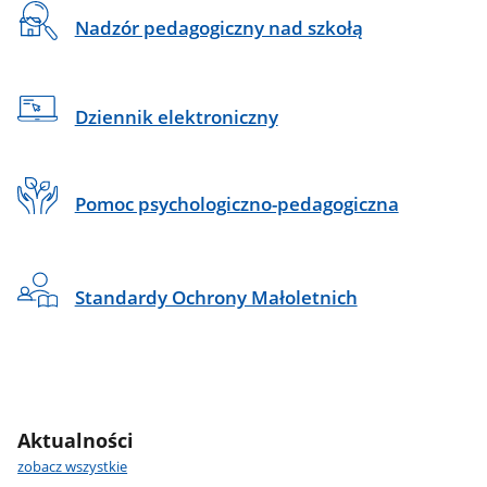
CSS
Na
Nadzór pedagogiczny nad szkołą
do
skróty
sekcji
Banner
Dziennik elektroniczny
Pomoc psychologiczno-pedagogiczna
Standardy Ochrony Małoletnich
Aktualności
zobacz wszystkie