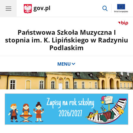
gov.pl
przejdź
do
wyszukiwar
Państwowa Szkoła Muzyczna I
stopnia im. K. Lipińskiego w Radzyniu
Podlaskim
MENU
Banner
-
rekrutacja