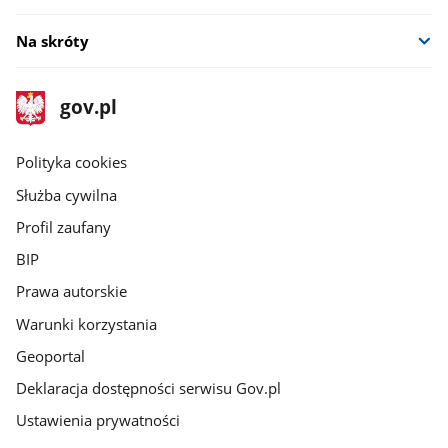
Na skróty
stopka
Strona
gov.pl
gov.pl
główna
gov.pl
Polityka cookies
Służba cywilna
Profil zaufany
BIP
Prawa autorskie
Warunki korzystania
Geoportal
Deklaracja dostępności serwisu Gov.pl
Ustawienia prywatności