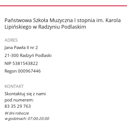
zdjęcie
1
z
stopka
Państwowa Szkoła Muzyczna I stopnia im. Karola
galerii.
Lipińskiego w Radzyniu Podlaskim
ADRES
Jana Pawła II nr 2
21-300 Radzyń Podlaski
NIP 5381543822
Regon 000967446
KONTAKT
Skontaktuj się z nami
pod numerem:
83 35 29 763
W dni robocze
w godzinach: 07:00-20:00