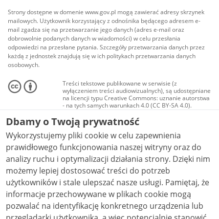
Strony dostępne w domenie www.gov.pl mogą zawierać adresy skrzynek
mailowych. Użytkownik korzystający z odnośnika będącego adresem e-
mail zgadza się na przetwarzanie jego danych (adres e-mail oraz
dobrowolnie podanych danych w wiadomości) w celu przesłania
odpowiedzi na przesłane pytania. Szczegóły przetwarzania danych przez
każdą z jednostek znajdują się w ich politykach przetwarzania danych
osobowych.
Treści tekstowe publikowane w serwisie (z
wyłączeniem treści audiowizualnych), są udostępniane
na licencji typu Creative Commons: uznanie autorstwa
- na tych samych warunkach 4.0 (CC BY-SA 4.0).
Materiały audiowizualne, w tym zdjęcia, materiały
Dbamy o Twoją prywatność
audio i wideo, są udostępniane na licencji typu
Creative Commons: uznanie autorstwa użycie
Wykorzystujemy pliki cookie w celu zapewnienia
niekomercyjne - bez utworów zależnych 4.0 (CC BY-
NC-ND 4.0), o ile nie jest to stwierdzone inaczej.
prawidłowego funkcjonowania naszej witryny oraz do
analizy ruchu i optymalizacji działania strony. Dzięki nim
możemy lepiej dostosować treści do potrzeb
użytkowników i stale ulepszać nasze usługi. Pamiętaj, że
informacje przechowywane w plikach cookie mogą
pozwalać na identyfikację konkretnego urządzenia lub
przeglądarki użytkownika, a więc potencjalnie stanowić