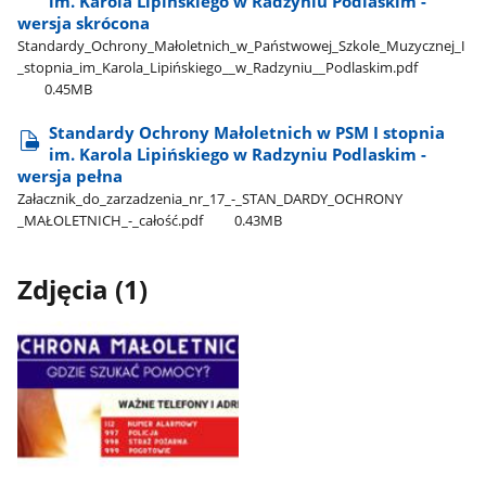
im. Karola Lipińskiego w Radzyniu Podlaskim -
wersja skrócona
Standardy​_Ochrony​_Małoletnich​_w​_Państwowej​_Szkole​_Muzycznej​_I​
_stopnia​_im​_Karola​_Lipińskiego​_​_w​_Radzyniu​_​_Podlaskim.pdf
0.45MB
Standardy Ochrony Małoletnich w PSM I stopnia
im. Karola Lipińskiego w Radzyniu Podlaskim -
wersja pełna
Załacznik​_do​_zarzadzenia​_nr​_17​_-​_STAN​_DARDY​_OCHRONY​
_MAŁOLETNICH​_-​_całość.pdf
0.43MB
Zdjęcia (1)
Pokaż