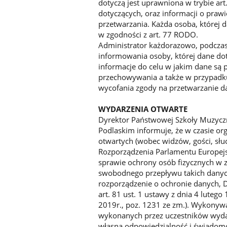
dotyczą jest uprawniona w trybie a
dotyczących, oraz informacji o prawi
przetwarzania. Każda osoba, której
w zgodności z art. 77 RODO.
Administrator każdorazowo, podcza
informowania osoby, której dane do
informacje do celu w jakim dane są 
przechowywania a także w przypadk
wycofania zgody na przetwarzanie 
WYDARZENIA OTWARTE
Dyrektor Państwowej Szkoły Muzyczne
Podlaskim informuje, że w czasie or
otwartych (wobec widzów, gości, słu
Rozporządzenia Parlamentu Europejsk
sprawie ochrony osób fizycznych w 
swobodnego przepływu takich danyc
rozporządzenie o ochronie danych, D
art. 81 ust. 1 ustawy z dnia 4 luteg
2019r., poz. 1231 ze zm.). Wykonywa
wykonanych przez uczestników wydar
własną odpowiedzialność i świadom