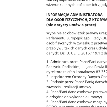
wizerunku innych osób bez ich zgod
INFORMACJA ADMINISTRATORA
DLA OSÓB FIZYCZNYCH, Z KTÓR
(nie dotyczy umów o pracę)
Wypełniając obowiązek prawny uregul
Parlamentu Europejskiego i Rady (UE
osób fizycznych w związku z przet
przepływu takich danych oraz uchyl
danych) Dz. U. UE. L. 2016.119.1 z d
1. Administratorem Pana/Pani danyc
Radzyniu Podlaskim, ul. Jana Pawła 
dyrektora telefon kontaktowy 83 35
2. Inspektorem Ochrony Danych Osob
3. Podanie przez Pana/ Panią danyc
zawarcia i realizacji umowy.
4. Pana/Pani dane osobowe przetwarza
niezbędne do wykonania umowy).
5. Pana/Pani dane osobowe mogą by
RODO wyłącznie w granicach i przep