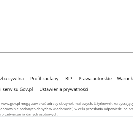
użba cywilna
Profil zaufany
BIP
Prawa autorskie
Warunki
i serwisu Gov.pl
Ustawienia prywatności
 www.gov.pl mogą zawierać adresy skrzynek mailowych. Użytkownik korzystający
dobrowolnie podanych danych w wiadomości) w celu przesłania odpowiedzi na prz
ach przetwarzania danych osobowych.
we publikowane w serwisie (z wyłączeniem treści audiowizualnych), są
 na licencji typu Creative Commons: uznanie autorstwa - na tych samych