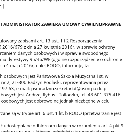
y.|
YMI ADMINISTRATOR ZAWIERA UMOWY CYWILNOPRAWNE
owany zapisami art. 13 ust. 1 i 2 Rozporządzenia
) 2016/679 z dnia 27 kwietnia 2016r. w sprawie ochrony
warzaniem danych osobowych i w sprawie swobodnego
enia dyrektywy 95/46/WE (ogólne rozporządzenie o ochronie
nia 4 maja 2016r, dalej RODO, informuje, iż:
h osobowych jest Państwowa Szkoła Muzyczna I st. w
II nr 2, 21-300 Radzyń Podlaski, reprezentowana przez
2 97 63, e-mail: psmradzyn.sekretariat@psmrp.edu.pl
owych jest Andrzej Rybus - Tołłoczko, tel. 48 601 375 416
h osobowych jest dobrowolne jednak niezbędne w celu
ne są w trybie art. 6 ust. 1 lit. b RODO (przetwarzanie jest
ć udostępniane odbiorcom danych w rozumieniu art. 4 pkt 9
isach prawa np. z którymi administrator podpisał umowy