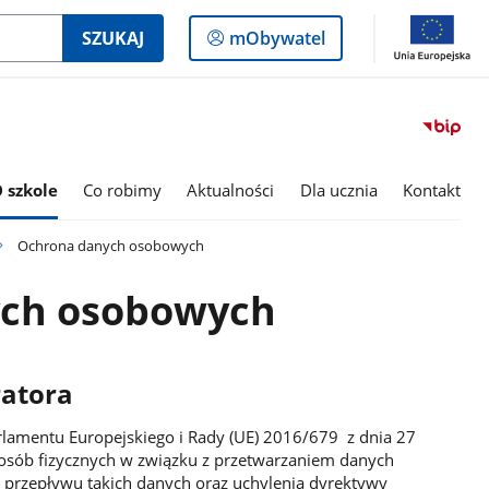
Logowanie
SZUKAJ
mObywatel
do
panelu
 szkole
Co robimy
Aktualności
Dla ucznia
Kontakt
Ochrona danych osobowych
ch osobowych
ratora
rlamentu Europejskiego i Rady (UE) 2016/679 z dnia 27
 osób fizycznych w związku z przetwarzaniem danych
przepływu takich danych oraz uchylenia dyrektywy