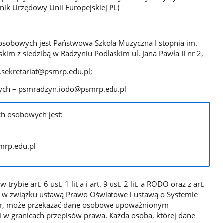
ik Urzędowy Unii Europejskiej PL)
osobowych jest Państwowa Szkoła Muzyczna I stopnia im.
kim z siedzibą w Radzyniu Podlaskim ul. Jana Pawła II nr 2,
n.sekretariat@psmrp.edu.pl;
nych – psmradzyn.iodo@psmrp.edu.pl
h osobowych jest:
mrp.edu.pl
ybie art. 6 ust. 1 lit a i art. 9 ust. 2 lit. a RODO oraz z art.
g RODO w związku ustawą Prawo Oświatowe i ustawą o Systemie
tor, może przekazać dane osobowe upoważnionym
 w granicach przepisów prawa. Każda osoba, której dane