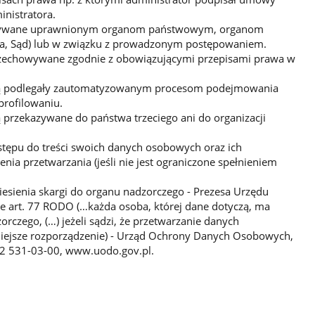
nistratora.
zywane uprawnionym organom państwowym, organom
ura, Sąd) lub w związku z prowadzonym postępowaniem.
zechowywane zgodnie z obowiązującymi przepisami prawa w
dą podlegały zautomatyzowanym procesom podejmowania
profilowaniu.
 przekazywane do państwa trzeciego ani do organizacji
stępu do treści swoich danych osobowych oraz ich
enia przetwarzania (jeśli nie jest ograniczone spełnieniem
esienia skargi do organu nadzorczego - Prezesa Urzędu
 art. 77 RODO (…każda osoba, której dane dotyczą, ma
rczego, (…) jeżeli sądzi, że przetwarzanie danych
niejsze rozporządzenie) - Urząd Ochrony Danych Osobowych,
 22 531-03-00, www.uodo.gov.pl.