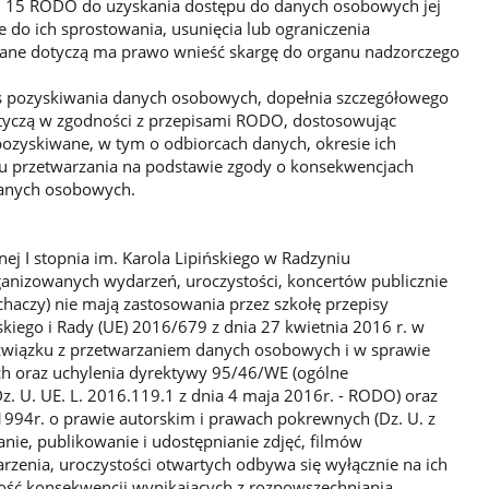
rt. 15 RODO do uzyskania dostępu do danych osobowych jej
e do ich sprostowania, usunięcia lub ograniczenia
 dane dotyczą ma prawo wnieść skargę do organu nadzorczego
s pozyskiwania danych osobowych, dopełnia szczegółowego
tyczą w zgodności z przepisami RODO, dostosowując
pozyskiwane, w tym o odbiorcach danych, okresie ich
u przetwarzania na podstawie zgody o konsekwencjach
danych osobowych.
j I stopnia im. Karola Lipińskiego w Radzyniu
ganizowanych wydarzeń, uroczystości, koncertów publicznie
chaczy) nie mają zastosowania przez szkołę przepisy
iego i Rady (UE) 2016/679 z dnia 27 kwietnia 2016 r. w
związku z przetwarzaniem danych osobowych i w sprawie
h oraz uchylenia dyrektywy 95/46/WE (ogólne
z. U. UE. L. 2016.119.1 z dnia 4 maja 2016r. - RODO) oraz
o 1994r. o prawie autorskim i prawach pokrewnych (Dz. U. z
nie, publikowanie i udostępnianie zdjęć, filmów
zenia, uroczystości otwartych odbywa się wyłącznie na ich
ość konsekwencji wynikających z rozpowszechniania