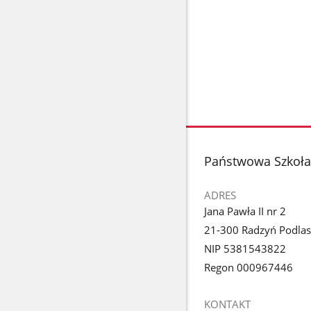
stopka
Państwowa Szkoła 
ADRES
Jana Pawła II nr 2
21-300 Radzyń Podlas
NIP 5381543822
Regon 000967446
KONTAKT