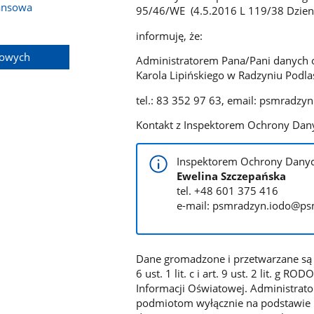
ansowa
95/46/WE (4.5.2016 L 119/38 Dzienn
informuję, że:
bowych
Administratorem Pana/Pani danych 
Karola Lipińskiego w Radzyniu Podlas
tel.: 83 352 97 63, email: psmradzy
Kontakt z Inspektorem Ochrony Da
Inspektorem Ochrony Danyc
Ewelina Szczepańska
tel. +48 601 375 416
e-mail: psmradzyn.iodo@ps
Dane gromadzone i przetwarzane są w tr
6 ust. 1 lit. c i art. 9 ust. 2 lit. 
Informacji Oświatowej. Administra
podmiotom wyłącznie na podstawie i