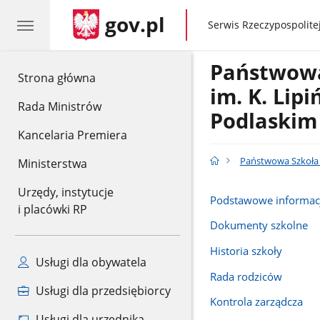
gov.pl
gov.pl
Serwis Rzeczypospolitej
Państwowa
gov.pl
Strona główna
im. K. Lip
Rada Ministrów
Podlaskim
Kancelaria Premiera
Państwowa Szkoła 
Ministerstwa
Urzędy, instytucje
Podstawowe informac
i placówki RP
Dokumenty szkolne
Historia szkoły
Usługi dla obywatela
Rada rodziców
Usługi dla przedsiębiorcy
Kontrola zarządcza
Usługi dla urzędnika