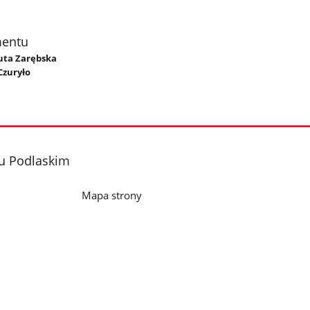
mentu
nuta Zarębska
Czuryło
iu Podlaskim
Mapa strony