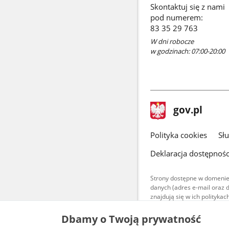
Skontaktuj się z nami
pod numerem:
83 35 29 763
W dni robocze
w godzinach: 07:00-20:00
stopka
Strona
gov.pl
gov.pl
główna
gov.pl
Polityka cookies
Sł
Deklaracja dostępnośc
Strony dostępne w domenie
danych (adres e-mail oraz 
znajdują się w ich polityk
Treści teksto
Dbamy o Twoją prywatność
udostępniane