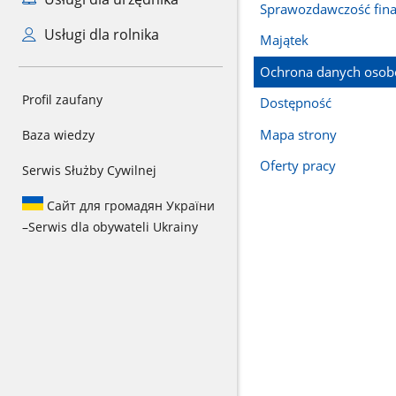
Sprawozdawczość fin
Usługi dla rolnika
Majątek
Ochrona danych oso
Profil zaufany
Dostępność
Mapa strony
Baza wiedzy
Oferty pracy
Serwis Służby Cywilnej
Сайт для громадян України
–
Serwis dla obywateli Ukrainy