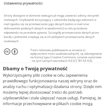
Ustawienia prywatności
Strony dostępne w domenie www.gov.pl mogą zawierać adresy skrzynek
mailowych. Użytkownik korzystający z odnośnika będącego adresem e-
mail zgadza się na przetwarzanie jego danych (adres e-mail oraz
dobrowolnie podanych danych w wiadomości) w celu przesłania
odpowiedzi na przesłane pytania. Szczegóły przetwarzania danych przez
każdą z jednostek znajdują się w ich politykach przetwarzania danych
osobowych.
Treści tekstowe publikowane w serwisie (z
wyłączeniem treści audiowizualnych), są udostępniane
na licencji typu Creative Commons: uznanie autorstwa
- na tych samych warunkach 4.0 (CC BY-SA 4.0).
Materiały audiowizualne, w tym zdjęcia, materiały
Dbamy o Twoją prywatność
audio i wideo, są udostępniane na licencji typu
Creative Commons: uznanie autorstwa użycie
Wykorzystujemy pliki cookie w celu zapewnienia
niekomercyjne - bez utworów zależnych 4.0 (CC BY-
NC-ND 4.0), o ile nie jest to stwierdzone inaczej.
prawidłowego funkcjonowania naszej witryny oraz do
analizy ruchu i optymalizacji działania strony. Dzięki nim
możemy lepiej dostosować treści do potrzeb
użytkowników i stale ulepszać nasze usługi. Pamiętaj, że
informacje przechowywane w plikach cookie mogą