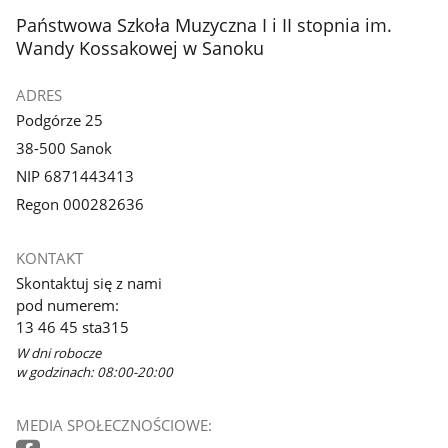
stopka
Państwowa Szkoła Muzyczna I i II stopnia im.
Wandy Kossakowej w Sanoku
ADRES
Podgórze 25
38-500 Sanok
NIP 6871443413
Regon 000282636
KONTAKT
Skontaktuj się z nami
pod numerem:
13 46 45 sta315
W dni robocze
w godzinach: 08:00-20:00
MEDIA SPOŁECZNOŚCIOWE: