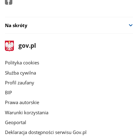
Na skróty
stopka
Strona
gov.pl
gov.pl
główna
gov.pl
Polityka cookies
Służba cywilna
Profil zaufany
BIP
Prawa autorskie
Warunki korzystania
Geoportal
Deklaracja dostępności serwisu Gov.pl