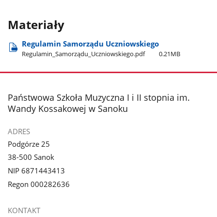
Materiały
Regulamin Samorządu Uczniowskiego
Regulamin​_Samorządu​_Uczniowskiego.pdf
0.21MB
stopka
Państwowa Szkoła Muzyczna I i II stopnia im.
Wandy Kossakowej w Sanoku
ADRES
Podgórze 25
38-500 Sanok
NIP 6871443413
Regon 000282636
KONTAKT