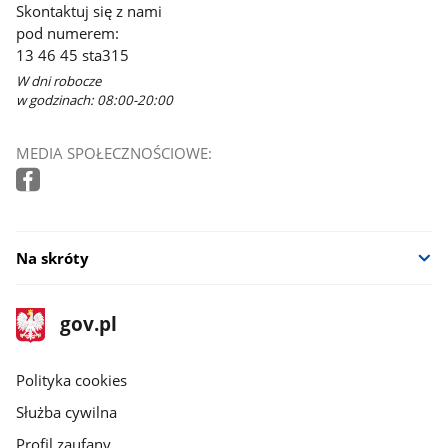
Skontaktuj się z nami
pod numerem:
13 46 45 sta315
W dni robocze
w godzinach: 08:00-20:00
MEDIA SPOŁECZNOŚCIOWE:
Na skróty
stopka
Strona
gov.pl
gov.pl
główna
gov.pl
Polityka cookies
Służba cywilna
Profil zaufany