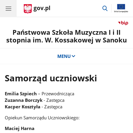
gov.pl
przejdź
do
wyszukiwar
Państwowa Szkoła Muzyczna I i II
stopnia im. W. Kossakowej w Sanoku
MENU
Samorząd uczniowski
Emilia Szpiech
– Przewodnicząca
Zuzanna Borczyk
- Zastępca
Kacper Kosztyła
- Zastępca
Opiekun Samorządu Uczniowskiego:
Maciej Harna