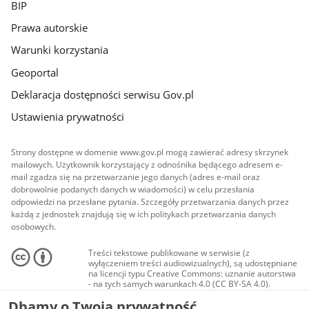
BIP
Prawa autorskie
Warunki korzystania
Geoportal
Deklaracja dostępności serwisu Gov.pl
Ustawienia prywatności
Strony dostępne w domenie www.gov.pl mogą zawierać adresy skrzynek
mailowych. Użytkownik korzystający z odnośnika będącego adresem e-
mail zgadza się na przetwarzanie jego danych (adres e-mail oraz
dobrowolnie podanych danych w wiadomości) w celu przesłania
odpowiedzi na przesłane pytania. Szczegóły przetwarzania danych przez
każdą z jednostek znajdują się w ich politykach przetwarzania danych
osobowych.
Treści tekstowe publikowane w serwisie (z
wyłączeniem treści audiowizualnych), są udostępniane
na licencji typu Creative Commons: uznanie autorstwa
- na tych samych warunkach 4.0 (CC BY-SA 4.0).
Materiały audiowizualne, w tym zdjęcia, materiały
Dbamy o Twoją prywatność
audio i wideo, są udostępniane na licencji typu