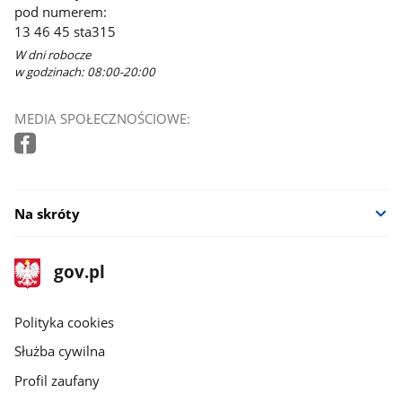
pod numerem:
13 46 45 sta315
W dni robocze
w godzinach: 08:00-20:00
MEDIA SPOŁECZNOŚCIOWE:
Na skróty
stopka
Strona
gov.pl
gov.pl
główna
gov.pl
Polityka cookies
Służba cywilna
Profil zaufany