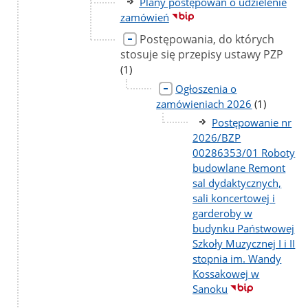
Plany postępowań o udzielenie
zamówień
Postępowania, do których
stosuje się przepisy ustawy PZP
liczb
pods
(1)
Ogłoszenia o
liczba
zamówieniach 2026
(1)
podstron
Postępowanie nr
2026/BZP
00286353/01 Roboty
budowlane Remont
sal dydaktycznych,
sali koncertowej i
garderoby w
budynku Państwowej
Szkoły Muzycznej I i II
stopnia im. Wandy
Kossakowej w
Sanoku