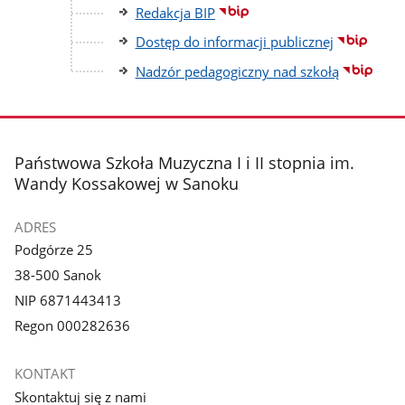
Redakcja BIP
Dostęp do informacji publicznej
Nadzór pedagogiczny nad szkołą
stopka
Państwowa Szkoła Muzyczna I i II stopnia im.
Wandy Kossakowej w Sanoku
ADRES
Podgórze 25
38-500 Sanok
NIP 6871443413
Regon 000282636
KONTAKT
Skontaktuj się z nami