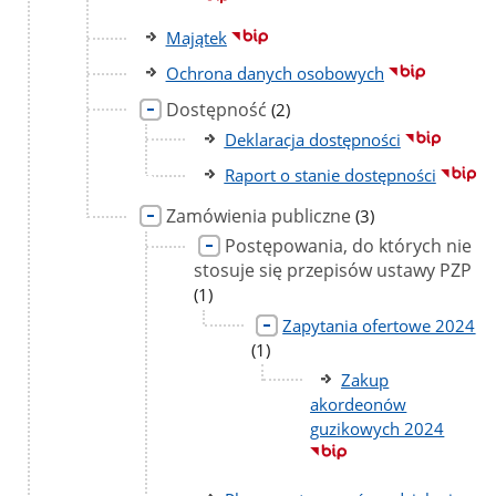
Majątek
Ochrona danych osobowych
Dostępność
liczba
(2)
podstron
Deklaracja dostępności
Raport o stanie dostępności
Zamówienia publiczne
liczba
(3)
podstron
Postępowania, do których nie
stosuje się przepisów ustawy PZP
li
po
(1)
Zapytania ofertowe 2024
liczba
(1)
podstron
Zakup
akordeonów
guzikowych 2024