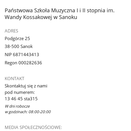
stopka
Państwowa Szkoła Muzyczna I i II stopnia im.
Wandy Kossakowej w Sanoku
ADRES
Podgórze 25
38-500 Sanok
NIP 6871443413
Regon 000282636
KONTAKT
Skontaktuj się z nami
pod numerem:
13 46 45 sta315
W dni robocze
w godzinach: 08:00-20:00
MEDIA SPOŁECZNOŚCIOWE: