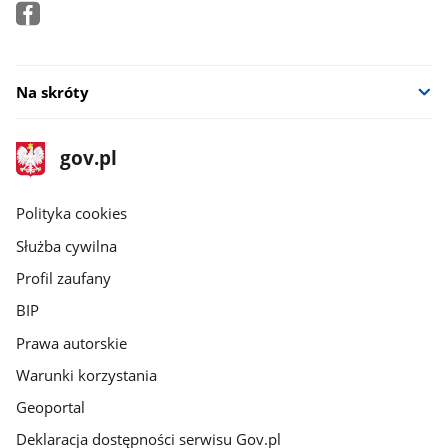
Na skróty
stopka
Strona
gov.pl
gov.pl
główna
gov.pl
Polityka cookies
Służba cywilna
Profil zaufany
BIP
Prawa autorskie
Warunki korzystania
Geoportal
Deklaracja dostępności serwisu Gov.pl