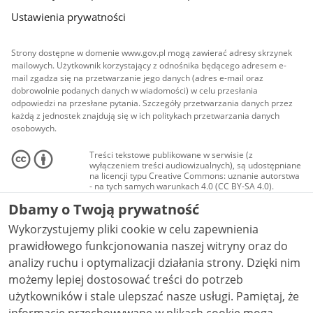
Ustawienia prywatności
Strony dostępne w domenie www.gov.pl mogą zawierać adresy skrzynek
mailowych. Użytkownik korzystający z odnośnika będącego adresem e-
mail zgadza się na przetwarzanie jego danych (adres e-mail oraz
dobrowolnie podanych danych w wiadomości) w celu przesłania
odpowiedzi na przesłane pytania. Szczegóły przetwarzania danych przez
każdą z jednostek znajdują się w ich politykach przetwarzania danych
osobowych.
Treści tekstowe publikowane w serwisie (z
wyłączeniem treści audiowizualnych), są udostępniane
na licencji typu Creative Commons: uznanie autorstwa
- na tych samych warunkach 4.0 (CC BY-SA 4.0).
Materiały audiowizualne, w tym zdjęcia, materiały
Dbamy o Twoją prywatność
audio i wideo, są udostępniane na licencji typu
Creative Commons: uznanie autorstwa użycie
Wykorzystujemy pliki cookie w celu zapewnienia
niekomercyjne - bez utworów zależnych 4.0 (CC BY-
NC-ND 4.0), o ile nie jest to stwierdzone inaczej.
prawidłowego funkcjonowania naszej witryny oraz do
analizy ruchu i optymalizacji działania strony. Dzięki nim
możemy lepiej dostosować treści do potrzeb
użytkowników i stale ulepszać nasze usługi. Pamiętaj, że