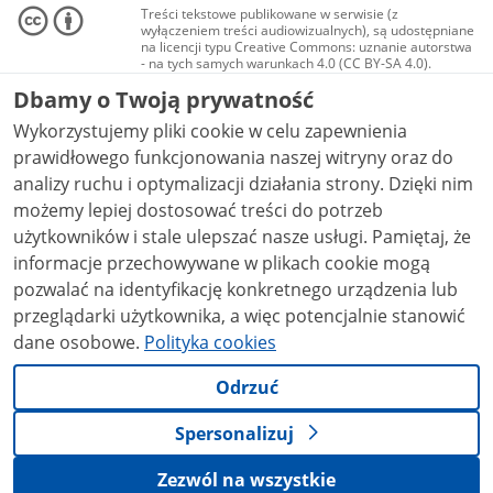
Treści tekstowe publikowane w serwisie (z
wyłączeniem treści audiowizualnych), są udostępniane
na licencji typu Creative Commons: uznanie autorstwa
- na tych samych warunkach 4.0 (CC BY-SA 4.0).
Materiały audiowizualne, w tym zdjęcia, materiały
Dbamy o Twoją prywatność
audio i wideo, są udostępniane na licencji typu
Creative Commons: uznanie autorstwa użycie
Wykorzystujemy pliki cookie w celu zapewnienia
niekomercyjne - bez utworów zależnych 4.0 (CC BY-
NC-ND 4.0), o ile nie jest to stwierdzone inaczej.
prawidłowego funkcjonowania naszej witryny oraz do
analizy ruchu i optymalizacji działania strony. Dzięki nim
możemy lepiej dostosować treści do potrzeb
użytkowników i stale ulepszać nasze usługi. Pamiętaj, że
informacje przechowywane w plikach cookie mogą
pozwalać na identyfikację konkretnego urządzenia lub
przeglądarki użytkownika, a więc potencjalnie stanowić
dane osobowe.
Polityka cookies
Odrzuć
Spersonalizuj
Zezwól na wszystkie