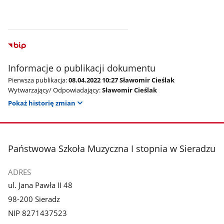
Informacje o publikacji dokumentu
Pierwsza publikacja:
08.04.2022 10:27 Sławomir Cieślak
Wytwarzający/ Odpowiadający:
Sławomir Cieślak
Pokaż historię zmian
stopka
Państwowa Szkoła Muzyczna I stopnia w Sieradzu
ADRES
ul. Jana Pawła II 48
98-200 Sieradz
NIP 8271437523