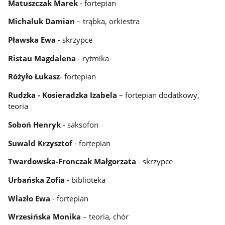
Matuszczak Marek
- fortepian
Michaluk Damian
– trąbka, orkiestra
Pławska Ewa
- skrzypce
Ristau Magdalena
- rytmika
Różyło Łukasz
- fortepian
Rudzka - Kosieradzka Izabela
– fortepian dodatkowy,
teoria
Soboń Henryk
- saksofon
Suwald Krzysztof
- fortepian
Twardowska-Fronczak Małgorzata
- skrzypce
Urbańska Zofia
- biblioteka
Wlazło Ewa
- fortepian
Wrzesińska Monika
– teoria, chór