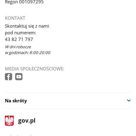
Regon 001097295
KONTAKT
Skontaktuj się z nami
pod numerem:
43 82 71 797
W dni robocze
w godzinach: 8:00-20:00
MEDIA SPOŁECZNOŚCIOWE:
Na skróty
stopka
Strona
gov.pl
gov.pl
główna