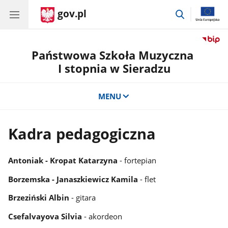
gov.pl
przejdź
do
wyszukiwar
Państwowa Szkoła Muzyczna
I stopnia w Sieradzu
MENU
Kadra pedagogiczna
Antoniak - Kropat Katarzyna
- fortepian
Borzemska - Janaszkiewicz Kamila
- flet
Brzeziński Albin
- gitara
Csefalvayova Silvia
- akordeon