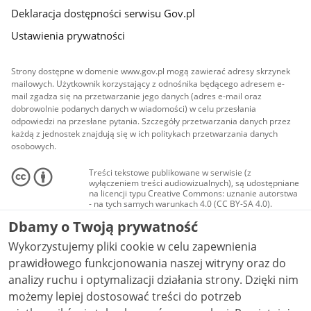
Deklaracja dostępności serwisu Gov.pl
Ustawienia prywatności
Strony dostępne w domenie www.gov.pl mogą zawierać adresy skrzynek
mailowych. Użytkownik korzystający z odnośnika będącego adresem e-
mail zgadza się na przetwarzanie jego danych (adres e-mail oraz
dobrowolnie podanych danych w wiadomości) w celu przesłania
odpowiedzi na przesłane pytania. Szczegóły przetwarzania danych przez
każdą z jednostek znajdują się w ich politykach przetwarzania danych
osobowych.
Treści tekstowe publikowane w serwisie (z
wyłączeniem treści audiowizualnych), są udostępniane
na licencji typu Creative Commons: uznanie autorstwa
- na tych samych warunkach 4.0 (CC BY-SA 4.0).
Materiały audiowizualne, w tym zdjęcia, materiały
Dbamy o Twoją prywatność
audio i wideo, są udostępniane na licencji typu
Creative Commons: uznanie autorstwa użycie
Wykorzystujemy pliki cookie w celu zapewnienia
niekomercyjne - bez utworów zależnych 4.0 (CC BY-
NC-ND 4.0), o ile nie jest to stwierdzone inaczej.
prawidłowego funkcjonowania naszej witryny oraz do
analizy ruchu i optymalizacji działania strony. Dzięki nim
możemy lepiej dostosować treści do potrzeb