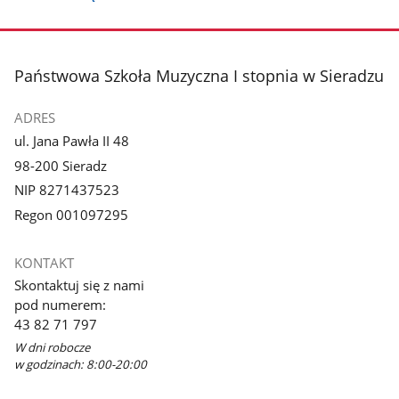
stopka
Państwowa Szkoła Muzyczna I stopnia w Sieradzu
ADRES
ul. Jana Pawła II 48
98-200 Sieradz
NIP 8271437523
Regon 001097295
KONTAKT
Skontaktuj się z nami
pod numerem:
43 82 71 797
W dni robocze
w godzinach: 8:00-20:00