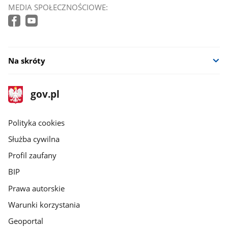
MEDIA SPOŁECZNOŚCIOWE:
Na skróty
stopka
Strona
gov.pl
gov.pl
główna
gov.pl
Polityka cookies
Służba cywilna
Profil zaufany
BIP
Prawa autorskie
Warunki korzystania
Geoportal