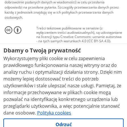
dobrowolnie podanych danych w wiadomości) w celu przesłania
odpowiedzi na przesłane pytania. Szczegóły przetwarzania danych przez
każdą z jednostek znajdują się w ich politykach przetwarzania danych
osobowych.
Treści tekstowe publikowane w serwisie (z
wyłączeniem treści audiowizualnych), są udostępniane
na licencji typu Creative Commons: uznanie autorstwa
- na tych samych warunkach 4.0 (CC BY-SA 4.0).
Materiały audiowizualne, w tym zdjęcia, materiały
Dbamy o Twoją prywatność
audio i wideo, są udostępniane na licencji typu
Creative Commons: uznanie autorstwa użycie
Wykorzystujemy pliki cookie w celu zapewnienia
niekomercyjne - bez utworów zależnych 4.0 (CC BY-
NC-ND 4.0), o ile nie jest to stwierdzone inaczej.
prawidłowego funkcjonowania naszej witryny oraz do
analizy ruchu i optymalizacji działania strony. Dzięki nim
możemy lepiej dostosować treści do potrzeb
użytkowników i stale ulepszać nasze usługi. Pamiętaj, że
informacje przechowywane w plikach cookie mogą
pozwalać na identyfikację konkretnego urządzenia lub
przeglądarki użytkownika, a więc potencjalnie stanowić
dane osobowe.
Polityka cookies
Odrzuć