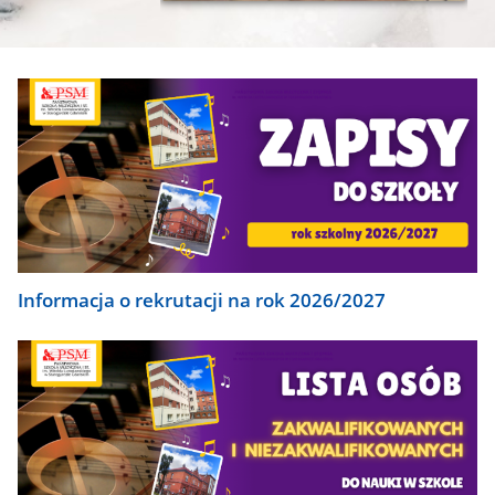
CSS
rekrutacja
do
zobacz
sekcji
wszystkie
Banner
Informacja o rekrutacji na rok 2026/2027