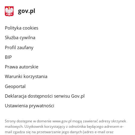
stopka
Strona
gov.pl
gov.pl
główna
gov.pl
Polityka cookies
Służba cywilna
Profil zaufany
BIP
Prawa autorskie
Warunki korzystania
Geoportal
Deklaracja dostępności serwisu Gov.pl
Ustawienia prywatności
Strony dostępne w domenie www.gov.pl mogą zawierać adresy skrzynek
mailowych. Użytkownik korzystający z odnośnika będącego adresem e-
mail zgadza się na przetwarzanie jego danych (adres e-mail oraz