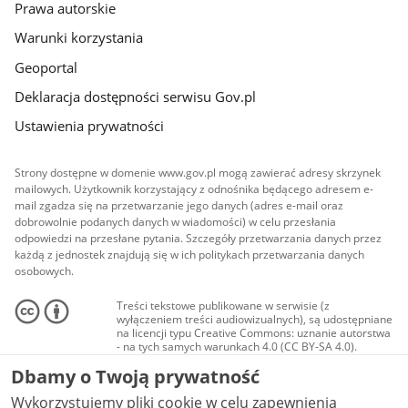
Prawa autorskie
Warunki korzystania
Geoportal
Deklaracja dostępności serwisu Gov.pl
Ustawienia prywatności
Strony dostępne w domenie www.gov.pl mogą zawierać adresy skrzynek
mailowych. Użytkownik korzystający z odnośnika będącego adresem e-
mail zgadza się na przetwarzanie jego danych (adres e-mail oraz
dobrowolnie podanych danych w wiadomości) w celu przesłania
odpowiedzi na przesłane pytania. Szczegóły przetwarzania danych przez
każdą z jednostek znajdują się w ich politykach przetwarzania danych
osobowych.
Treści tekstowe publikowane w serwisie (z
wyłączeniem treści audiowizualnych), są udostępniane
na licencji typu Creative Commons: uznanie autorstwa
- na tych samych warunkach 4.0 (CC BY-SA 4.0).
Materiały audiowizualne, w tym zdjęcia, materiały
Dbamy o Twoją prywatność
audio i wideo, są udostępniane na licencji typu
Creative Commons: uznanie autorstwa użycie
Wykorzystujemy pliki cookie w celu zapewnienia
niekomercyjne - bez utworów zależnych 4.0 (CC BY-