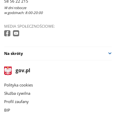
58 56 22 215
W dni robocze
w godzinach: 8:00-20:00
MEDIA SPOŁECZNOŚCIOWE:
Na skróty
stopka
Strona
gov.pl
gov.pl
główna
gov.pl
Polityka cookies
Służba cywilna
Profil zaufany
BIP