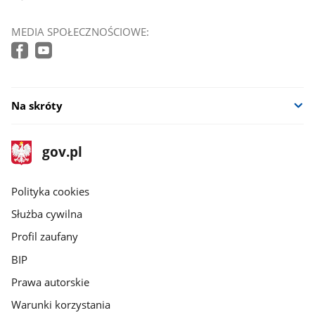
MEDIA SPOŁECZNOŚCIOWE:
Na skróty
stopka
Strona
gov.pl
gov.pl
główna
gov.pl
Polityka cookies
Służba cywilna
Profil zaufany
BIP
Prawa autorskie
Warunki korzystania