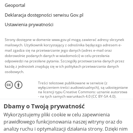
Geoportal
Deklaracja dostępności serwisu Gov.pl
Ustawienia prywatności
Strony dostępne w domenie www.gov.pl mogą zawierać adresy skrzynek
mailowych. Użytkownik korzystający z odnośnika będącego adresem e-
mail zgadza się na przetwarzanie jego danych (adres e-mail oraz
dobrowolnie podanych danych w wiadomości) w celu przesłania
odpowiedzi na przesłane pytania. Szczegóły przetwarzania danych przez
każdą z jednostek znajdują się w ich politykach przetwarzania danych
osobowych.
Treści tekstowe publikowane w serwisie (z
wyłączeniem treści audiowizualnych), są udostępniane
na licencji typu Creative Commons: uznanie autorstwa
- na tych samych warunkach 4.0 (CC BY-SA 4.0).
Materiały audiowizualne, w tym zdjęcia, materiały
Dbamy o Twoją prywatność
audio i wideo, są udostępniane na licencji typu
Creative Commons: uznanie autorstwa użycie
Wykorzystujemy pliki cookie w celu zapewnienia
niekomercyjne - bez utworów zależnych 4.0 (CC BY-
NC-ND 4.0), o ile nie jest to stwierdzone inaczej.
prawidłowego funkcjonowania naszej witryny oraz do
analizy ruchu i optymalizacji działania strony. Dzięki nim