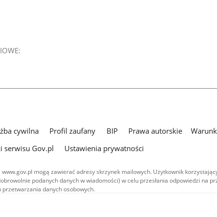
IOWE:
użba cywilna
Profil zaufany
BIP
Prawa autorskie
Warunki
i serwisu Gov.pl
Ustawienia prywatności
 www.gov.pl mogą zawierać adresy skrzynek mailowych. Użytkownik korzystający
dobrowolnie podanych danych w wiadomości) w celu przesłania odpowiedzi na prz
ach przetwarzania danych osobowych.
we publikowane w serwisie (z wyłączeniem treści audiowizualnych), są
 na licencji typu Creative Commons: uznanie autorstwa - na tych samych