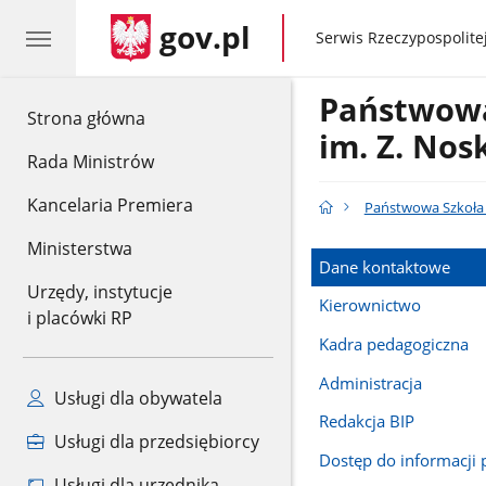
gov.pl
gov.pl
Serwis Rzeczypospolitej
Państwowa
gov.pl
Strona główna
im. Z. No
Rada Ministrów
Kancelaria Premiera
Państwowa Szkoła 
Ministerstwa
Dane kontaktowe
Urzędy, instytucje
Kierownictwo
i placówki RP
Kadra pedagogiczna
Administracja
Usługi dla obywatela
Redakcja BIP
Usługi dla przedsiębiorcy
Dostęp do informacji 
Usługi dla urzędnika