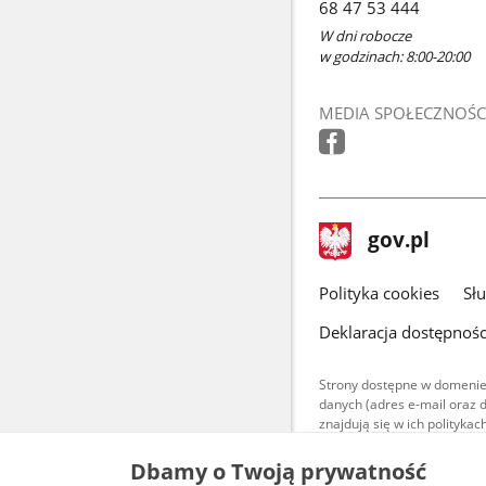
68 47 53 444
W dni robocze
w godzinach: 8:00-20:00
MEDIA SPOŁECZNOŚC
stopka
Strona
gov.pl
gov.pl
główna
gov.pl
Polityka cookies
Sł
Deklaracja dostępnośc
Strony dostępne w domenie
danych (adres e-mail oraz 
znajdują się w ich polityk
Treści teksto
Dbamy o Twoją prywatność
udostępniane