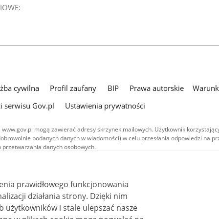
IOWE:
użba cywilna
Profil zaufany
BIP
Prawa autorskie
Warunki
i serwisu Gov.pl
Ustawienia prywatności
 www.gov.pl mogą zawierać adresy skrzynek mailowych. Użytkownik korzystający
dobrowolnie podanych danych w wiadomości) w celu przesłania odpowiedzi na prz
ach przetwarzania danych osobowych.
we publikowane w serwisie (z wyłączeniem treści audiowizualnych), są
 na licencji typu Creative Commons: uznanie autorstwa - na tych samych
 (CC BY-SA 4.0). Materiały audiowizualne, w tym zdjęcia, materiały audio i wideo
ienia prawidłowego funkcjonowania
ane na licencji typu Creative Commons: uznanie autorstwa użycie niekomercyjne 
ależnych 4.0 (CC BY-NC-ND 4.0), o ile nie jest to stwierdzone inaczej.
i działania strony. Dzięki nim
 użytkowników i stale ulepszać nasze