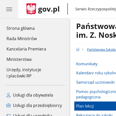
gov.pl
gov.pl
Serwis Rzeczypospolitej
Państwowa
gov.pl
Strona główna
im. Z. No
Rada Ministrów
Kancelaria Premiera
Państwowa Szkoła 
Ministerstwa
Komunikaty
Urzędy, instytucje
Kalendarz roku szkol
i placówki RP
Samorząd uczniowski
Pomoc psychologiczn
Usługi dla obywatela
pedagogiczna
Usługi dla przedsiębiorcy
Plan lekcji
Rekrutacja do szkoły
Usługi dla urzędnika