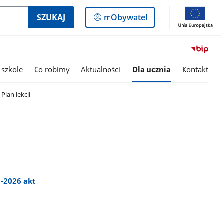
Logowanie
SZUKAJ
mObywatel
do
panelu
 szkole
Co robimy
Aktualności
Dla ucznia
Kontakt
Plan lekcji
5-2026 akt