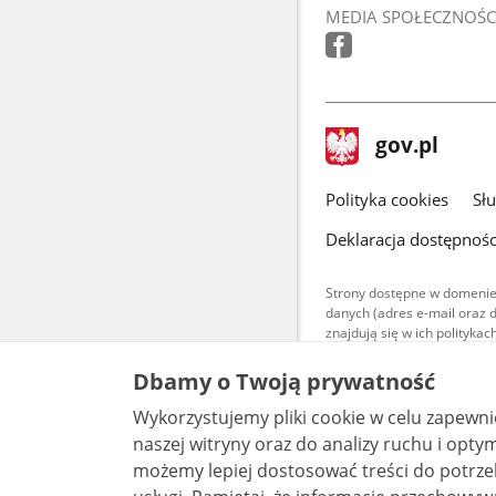
MEDIA SPOŁECZNOŚC
stopka
Strona
gov.pl
gov.pl
główna
gov.pl
Polityka cookies
Sł
Deklaracja dostępnośc
Strony dostępne w domenie
danych (adres e-mail oraz 
znajdują się w ich polityk
Treści teksto
Dbamy o Twoją prywatność
udostępniane
warunkach 4.0
Wykorzystujemy pliki cookie w celu zapewn
są udostępni
bez utworów z
naszej witryny oraz do analizy ruchu i optymalizacj
możemy lepiej dostosować treści do potrzeb