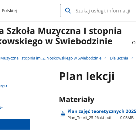
 Polskiej
 Szkoła Muzyczna I stopnia
skowskiego w Świebodzinie
O
Muzyczna I stopnia im. Z. Noskowskiego w Świebodzinie
Dla ucznia
Plan lekcji
nego
Materiały
o-
Plan zajęć teoretycznych 202
Plan​_Teorii​_25-26akt.pdf
0.03MB