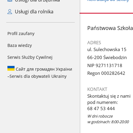
Usługi dla rolnika
stopka
Państwowa Szkoła
Profil zaufany
ADRES
Baza wiedzy
ul. Sulechowska 15
66-200 Świebodzin
Serwis Służby Cywilnej
NIP 9271131718
Сайт для громадян України
Regon 000282642
–
Serwis dla obywateli Ukrainy
KONTAKT
Skontaktuj się z nami
pod numerem:
68 47 53 444
W dni robocze
w godzinach: 8:00-20:00