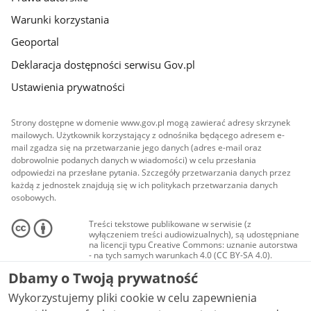
Warunki korzystania
Geoportal
Deklaracja dostępności serwisu Gov.pl
Ustawienia prywatności
Strony dostępne w domenie www.gov.pl mogą zawierać adresy skrzynek
mailowych. Użytkownik korzystający z odnośnika będącego adresem e-
mail zgadza się na przetwarzanie jego danych (adres e-mail oraz
dobrowolnie podanych danych w wiadomości) w celu przesłania
odpowiedzi na przesłane pytania. Szczegóły przetwarzania danych przez
każdą z jednostek znajdują się w ich politykach przetwarzania danych
osobowych.
Treści tekstowe publikowane w serwisie (z
wyłączeniem treści audiowizualnych), są udostępniane
na licencji typu Creative Commons: uznanie autorstwa
- na tych samych warunkach 4.0 (CC BY-SA 4.0).
Materiały audiowizualne, w tym zdjęcia, materiały
Dbamy o Twoją prywatność
audio i wideo, są udostępniane na licencji typu
Creative Commons: uznanie autorstwa użycie
Wykorzystujemy pliki cookie w celu zapewnienia
niekomercyjne - bez utworów zależnych 4.0 (CC BY-
NC-ND 4.0), o ile nie jest to stwierdzone inaczej.