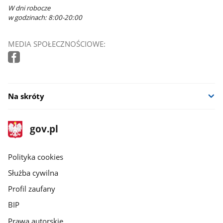
W dni robocze
w godzinach: 8:00-20:00
MEDIA SPOŁECZNOŚCIOWE:
Na skróty
stopka
Strona
gov.pl
gov.pl
główna
gov.pl
Polityka cookies
Służba cywilna
Profil zaufany
BIP
Prawa autorskie