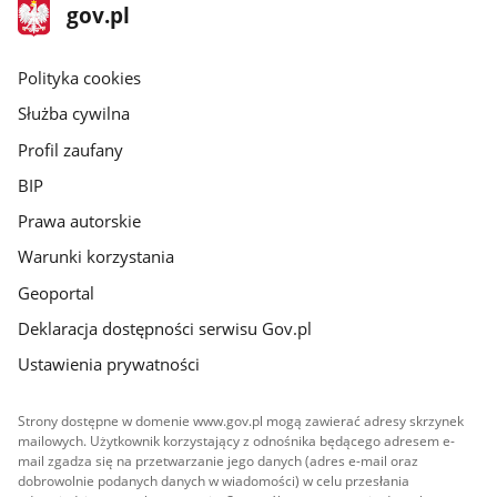
stopka
Strona
gov.pl
gov.pl
główna
gov.pl
Polityka cookies
Służba cywilna
Profil zaufany
BIP
Prawa autorskie
Warunki korzystania
Geoportal
Deklaracja dostępności serwisu Gov.pl
Ustawienia prywatności
Strony dostępne w domenie www.gov.pl mogą zawierać adresy skrzynek
mailowych. Użytkownik korzystający z odnośnika będącego adresem e-
mail zgadza się na przetwarzanie jego danych (adres e-mail oraz
dobrowolnie podanych danych w wiadomości) w celu przesłania