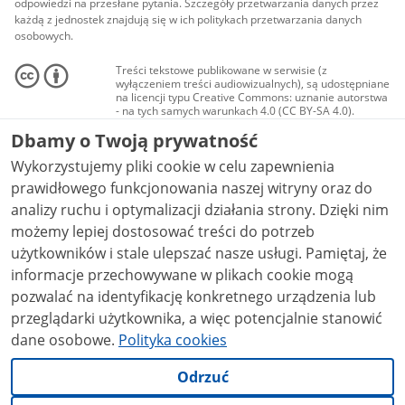
odpowiedzi na przesłane pytania. Szczegóły przetwarzania danych przez
każdą z jednostek znajdują się w ich politykach przetwarzania danych
osobowych.
Treści tekstowe publikowane w serwisie (z
wyłączeniem treści audiowizualnych), są udostępniane
na licencji typu Creative Commons: uznanie autorstwa
- na tych samych warunkach 4.0 (CC BY-SA 4.0).
Materiały audiowizualne, w tym zdjęcia, materiały
Dbamy o Twoją prywatność
audio i wideo, są udostępniane na licencji typu
Creative Commons: uznanie autorstwa użycie
Wykorzystujemy pliki cookie w celu zapewnienia
niekomercyjne - bez utworów zależnych 4.0 (CC BY-
NC-ND 4.0), o ile nie jest to stwierdzone inaczej.
prawidłowego funkcjonowania naszej witryny oraz do
analizy ruchu i optymalizacji działania strony. Dzięki nim
możemy lepiej dostosować treści do potrzeb
użytkowników i stale ulepszać nasze usługi. Pamiętaj, że
informacje przechowywane w plikach cookie mogą
pozwalać na identyfikację konkretnego urządzenia lub
przeglądarki użytkownika, a więc potencjalnie stanowić
dane osobowe.
Polityka cookies
Odrzuć