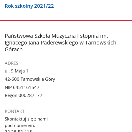
Rok szkolny 2021/22
stopka
Państwowa Szkoła Muzyczna I stopnia im.
Ignacego Jana Paderewskiego w Tarnowskich
Górach
ADRES
ul. 9 Maja 1
42-600 Tarnowskie Góry
NIP 6451161547
Regon 000287177
KONTAKT
Skontaktuj się z nami
pod numerem:
32 28 53 415