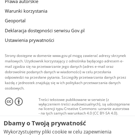
Prawa autorskie
Warunki korzystania
Geoportal
Deklaracja dostępności serwisu Gov.pl
Ustawienia prywatności
Strony dostępne w domenie www.gov.pl mogą zawierać adresy skrzynek
mailowych. Użytkownik korzystający z odnośnika będącego adresem e-
mail zgadza się na przetwarzanie jego danych (adres e-mail oraz
dobrowolnie podanych danych w wiadomości) w celu przesłania
odpowiedzi na przesłane pytania. Szczegóły przetwarzania danych przez
każdą z jednostek znajdują się w ich politykach przetwarzania danych
osobowych.
Treści tekstowe publikowane w serwisie (z
wyłączeniem treści audiowizualnych), są udostępniane
na licencji typu Creative Commons: uznanie autorstwa
- na tych samych warunkach 4.0 (CC BY-SA 4.0).
Materiały audiowizualne, w tym zdjęcia, materiały
Dbamy o Twoją prywatność
audio i wideo, są udostępniane na licencji typu
Creative Commons: uznanie autorstwa użycie
Wykorzystujemy pliki cookie w celu zapewnienia
niekomercyjne - bez utworów zależnych 4.0 (CC BY-