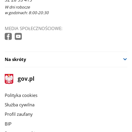
W dni robocze
w godzinach: 8:00-20:30
MEDIA SPOŁECZNOŚCIOWE:
Na skróty
stopka
Strona
gov.pl
gov.pl
główna
gov.pl
Polityka cookies
Służba cywilna
Profil zaufany
BIP