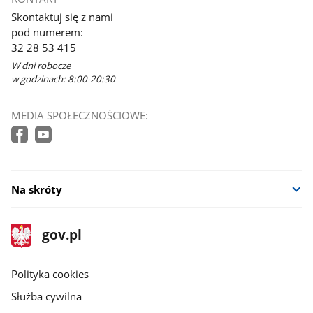
Skontaktuj się z nami
pod numerem:
32 28 53 415
W dni robocze
w godzinach: 8:00-20:30
MEDIA SPOŁECZNOŚCIOWE:
Na skróty
stopka
Strona
gov.pl
gov.pl
główna
gov.pl
Polityka cookies
Służba cywilna