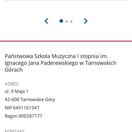
stopka
Państwowa Szkoła Muzyczna I stopnia im.
Ignacego Jana Paderewskiego w Tarnowskich
Górach
ADRES
ul. 9 Maja 1
42-600 Tarnowskie Góry
NIP 6451161547
Regon 000287177
KONTAKT