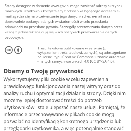
Strony dostępne w domenie www.gov.pl mogą zawierać adresy skrzynek
mailowych. Użytkownik korzystający z odnośnika będącego adresem e-
mail zgadza się na przetwarzanie jego danych (adres e-mail oraz
dobrowolnie podanych danych w wiadomości) w celu przesłania
odpowiedzi na przesłane pytania. Szczegóły przetwarzania danych przez
każdą z jednostek znajdują się w ich politykach przetwarzania danych
osobowych.
Treści tekstowe publikowane w serwisie (z
wyłączeniem treści audiowizualnych), są udostępniane
na licencji typu Creative Commons: uznanie autorstwa
- na tych samych warunkach 4.0 (CC BY-SA 4.0).
Materiały audiowizualne, w tym zdjęcia, materiały
Dbamy o Twoją prywatność
audio i wideo, są udostępniane na licencji typu
Creative Commons: uznanie autorstwa użycie
Wykorzystujemy pliki cookie w celu zapewnienia
niekomercyjne - bez utworów zależnych 4.0 (CC BY-
NC-ND 4.0), o ile nie jest to stwierdzone inaczej.
prawidłowego funkcjonowania naszej witryny oraz do
analizy ruchu i optymalizacji działania strony. Dzięki nim
możemy lepiej dostosować treści do potrzeb
użytkowników i stale ulepszać nasze usługi. Pamiętaj, że
informacje przechowywane w plikach cookie mogą
pozwalać na identyfikację konkretnego urządzenia lub
przeglądarki użytkownika, a więc potencjalnie stanowić