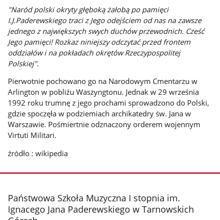
"Naród polski okryty głęboką żałobą po pamięci
I.J.Paderewskiego traci z Jego odejściem od nas na zawsze
jednego z największych swych duchów przewodnich. Cześć
Jego pamięci! Rozkaz niniejszy odczytać przed frontem
oddziałów i na pokładach okrętów Rzeczypospolitej
Polskiej"
.
Pierwotnie pochowano go na Narodowym Cmentarzu w
Arlington w pobliżu Waszyngtonu. Jednak w 29 września
1992 roku trumnę z jego prochami sprowadzono do Polski,
gdzie spoczęła w podziemiach archikatedry św. Jana w
Warszawie. Pośmiertnie odznaczony orderem wojennym
Virtuti Militari.
źródło : wikipedia
stopka
Państwowa Szkoła Muzyczna I stopnia im.
Ignacego Jana Paderewskiego w Tarnowskich