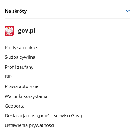
Na skróty
stopka
Strona
gov.pl
gov.pl
główna
gov.pl
Polityka cookies
Służba cywilna
Profil zaufany
BIP
Prawa autorskie
Warunki korzystania
Geoportal
Deklaracja dostępności serwisu Gov.pl
Ustawienia prywatności