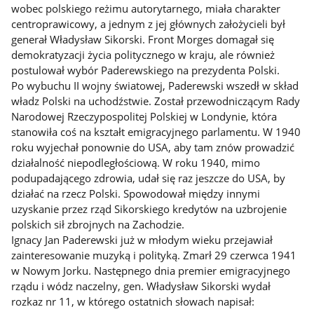
wobec polskiego reżimu autorytarnego, miała charakter
centroprawicowy, a jednym z jej głównych założycieli był
generał Władysław Sikorski. Front Morges domagał się
demokratyzacji życia politycznego w kraju, ale również
postulował wybór Paderewskiego na prezydenta Polski.
Po wybuchu II wojny światowej, Paderewski wszedł w skład
władz Polski na uchodźstwie. Został przewodniczącym Rady
Narodowej Rzeczypospolitej Polskiej w Londynie, która
stanowiła coś na kształt emigracyjnego parlamentu. W 1940
roku wyjechał ponownie do USA, aby tam znów prowadzić
działalność niepodległościową. W roku 1940, mimo
podupadającego zdrowia, udał się raz jeszcze do USA, by
działać na rzecz Polski. Spowodował między innymi
uzyskanie przez rząd Sikorskiego kredytów na uzbrojenie
polskich sił zbrojnych na Zachodzie.
Ignacy Jan Paderewski już w młodym wieku przejawiał
zainteresowanie muzyką i polityką. Zmarł 29 czerwca 1941
w Nowym Jorku. Następnego dnia premier emigracyjnego
rządu i wódz naczelny, gen. Władysław Sikorski wydał
rozkaz nr 11, w którego ostatnich słowach napisał: