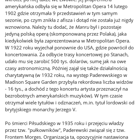
amerykańska odbyła się w Metropolitan Opera 14 lutego
1902 gdzie otrzymała 9 przedstawień w tym samym
sezonie, po czym znikła z afisza i dotąd nie została już nigdy
wznowiona. Należy tu dodać, że
Manru
był i pozostaje
jedyną polską operą (skomponowaną przez Polaka), jaka
kiedykolwiek była zaprezentowana w Metropolitan Opera.
W 1922 roku wyjechał ponownie do USA, gdzie powrócił do
koncertowania. Za odbycie trasy koncertowej po Stanach,
udało mu się zarobić 500 tys. dolarów, sumę jak na owe
czasy astronomiczną. Później zajął się także działalnością
charytatywną (w 1932 roku, na występ Paderewskiego w
Madison Square Garden przybyła rekordowa liczba widzów
- 16 tys., a dochód z tego koncertu artysta przeznaczył na
bezrobotnych amerykańskich muzyków). W tym czasie
otrzymał wiele tytułów i odznaczeń, m.in. tytuł lordowski od
brytyjskiego monarchy Jerzego V.
Po śmierci Piłsudskiego w 1935 roku i przejęciu władzy
przez tzw. "pułkowników", Paderewski związał się z tzw.
Frontem Morges. Organizacja ta, opozycyjnie nastawiona