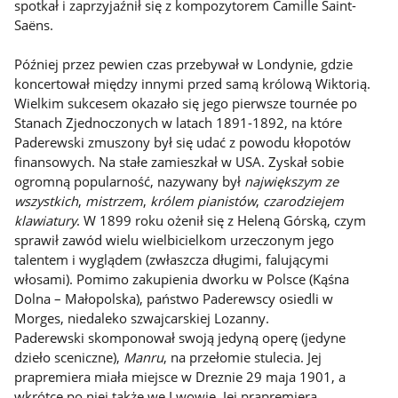
spotkał i zaprzyjaźnił się z kompozytorem Camille Saint-
Saëns.
Później przez pewien czas przebywał w Londynie, gdzie
koncertował między innymi przed samą królową Wiktorią.
Wielkim sukcesem okazało się jego pierwsze tournée po
Stanach Zjednoczonych w latach 1891-1892, na które
Paderewski zmuszony był się udać z powodu kłopotów
finansowych. Na stałe zamieszkał w USA. Zyskał sobie
ogromną popularność, nazywany był
największym ze
wszystkich
,
mistrzem
,
królem pianistów
,
czarodziejem
klawiatury
. W 1899 roku ożenił się z Heleną Górską, czym
sprawił zawód wielu wielbicielkom urzeczonym jego
talentem i wyglądem (zwłaszcza długimi, falującymi
włosami). Pomimo zakupienia dworku w Polsce (Kąśna
Dolna – Małopolska), państwo Paderewscy osiedli w
Morges, niedaleko szwajcarskiej Lozanny.
Paderewski skomponował swoją jedyną operę (jedyne
dzieło sceniczne),
Manru
, na przełomie stulecia. Jej
prapremiera miała miejsce w Dreznie 29 maja 1901, a
wkrótce po niej także we Lwowie. Jej prapremiera