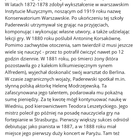
W latach 1872-1878 zdobył wykształcenie w warszawskim
Instytucie Muzycznym, noszącym od 1919 roku nazwę
Konserwatorium Warszawskie. Po ukończeniu tej szkoły
Paderewski utrzymywał się grając na przyjęciach,
komponując i wykonując własne utwory, a także udzielając
lekcji gry. W 1880 roku poślubił Antoninę Korsakównę.
Pomimo zachwytów otoczenia, sam twierdził iż musi jeszcze
wiele się nauczyć - przez to potrafił ćwiczyć nawet po 12
godzin dziennie. W 1881 roku, po śmierci żony (która
pozostawiła go z kalekim kilkumiesięcznym synem
Alfredem), wyjechał doskonalić swój warsztat do Berlina.
W czasie zagranicznych wojaży, Paderewski spotkał m.in.
słynną polską aktorkę Helenę Modrzejewską. Ta
zafascynowana jego talentem, podarowała mu pokaźną
sumę pieniędzy. Za tę kwotę mógł kontynuować naukę w
Wiedniu, pod kierownictwem Teodora Leszetyckiego. Jego
mistrz polecił go później na posadę nauczyciela gry na
fortepianie w Strasburgu. Pierwszy większy sukces odniósł
debiutując jako pianista w 1887, a w 1888 roku miał
miejsce jego pierwszy duży koncert w Paryżu. Tam też