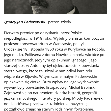
Ignacy Jan Paderewski
- patron szkoły
Pierwszy premier po odzyskaniu przez Polskę
niepodległości w 1918 roku. Wybitny pianista, kompozytor,
profesor konserwatorium w Warszawie, polityk.
Urodził się 18 listopada 1860 roku w Kuryłówce na Podolu.
Jego matka, Poliksena z domu Nowicka, zmarła wkrótce po
jego narodzinach. Jedynym opiekunem Ignacego i jego
starszej siostry Antoniny był ojciec, uczestnik powstania
styczniowego, który za udział w nim odbył karę roku
więzienia w Kijowie. W tym czasie małym Paderewskim
opiekowała się ciotka. Duży wpływ na jego wychowanie
wywarł były powstaniec listopadowy, Michał Babiński.
Zajmował się on nauczaniem dziecka historii, geografii,
języka francuskiego i literatury polskiej. Młody Paderewski
od dzieciństwa przejawiał uzdolnienia muzyczne,
początkowo grając na starym rodzinnym fortepianie.