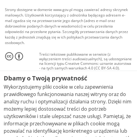
Strony dostępne w domenie www.gov.pl mogą zawierać adresy skrzynek
mailowych. Użytkownik korzystający z odnośnika będącego adresem e-
mail zgadza się na przetwarzanie jego danych (adres e-mail oraz
dobrowolnie podanych danych w wiadomości) w celu przesłania
odpowiedzi na przesłane pytania. Szczegóły przetwarzania danych przez
każdą z jednostek znajdują się w ich politykach przetwarzania danych
osobowych.
Treści tekstowe publikowane w serwisie (z
wyłączeniem treści audiowizualnych), są udostępniane
na licencji typu Creative Commons: uznanie autorstwa
- na tych samych warunkach 4.0 (CC BY-SA 4.0).
Materiały audiowizualne, w tym zdjęcia, materiały
Dbamy o Twoją prywatność
audio i wideo, są udostępniane na licencji typu
Creative Commons: uznanie autorstwa użycie
Wykorzystujemy pliki cookie w celu zapewnienia
niekomercyjne - bez utworów zależnych 4.0 (CC BY-
NC-ND 4.0), o ile nie jest to stwierdzone inaczej.
prawidłowego funkcjonowania naszej witryny oraz do
analizy ruchu i optymalizacji działania strony. Dzięki nim
możemy lepiej dostosować treści do potrzeb
użytkowników i stale ulepszać nasze usługi. Pamiętaj, że
informacje przechowywane w plikach cookie mogą
pozwalać na identyfikację konkretnego urządzenia lub