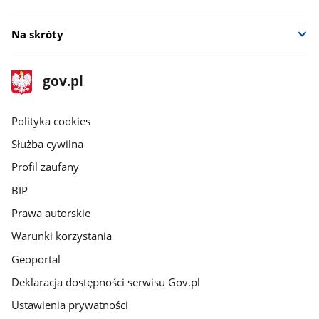
Na skróty
stopka
Strona
gov.pl
gov.pl
główna
gov.pl
Polityka cookies
Służba cywilna
Profil zaufany
BIP
Prawa autorskie
Warunki korzystania
Geoportal
Deklaracja dostępności serwisu Gov.pl
Ustawienia prywatności