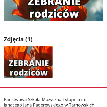
Zdjęcia (1)
Pokaż
zdjęcie
1
z
stopka
Państwowa Szkoła Muzyczna I stopnia im.
galerii.
Ignacego Jana Paderewskiego w Tarnowskich