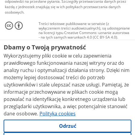
odpowiedzi na przesłane pytania. Szczegóły przetwarzania danych przez
każdą z jednostek znajdują się w ich politykach przetwarzania danych
osobowych.
Treści tekstowe publikowane w serwisie (z
wyłączeniem treści audiowizualnych), są udostępniane
na licencji typu Creative Commons: uznanie autorstwa
- na tych samych warunkach 4.0 (CC BY-SA 4.0).
Materiały audiowizualne, w tym zdjęcia, materiały
Dbamy o Twoją prywatność
audio i wideo, są udostępniane na licencji typu
Creative Commons: uznanie autorstwa użycie
Wykorzystujemy pliki cookie w celu zapewnienia
niekomercyjne - bez utworów zależnych 4.0 (CC BY-
NC-ND 4.0), o ile nie jest to stwierdzone inaczej.
prawidłowego funkcjonowania naszej witryny oraz do
analizy ruchu i optymalizacji działania strony. Dzięki nim
możemy lepiej dostosować treści do potrzeb
użytkowników i stale ulepszać nasze usługi. Pamiętaj, że
informacje przechowywane w plikach cookie mogą
pozwalać na identyfikację konkretnego urządzenia lub
przeglądarki użytkownika, a więc potencjalnie stanowić
dane osobowe.
Polityka cookies
Odrzuć