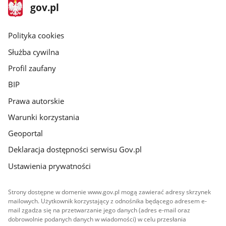
stopka
Strona
gov.pl
gov.pl
główna
gov.pl
Polityka cookies
Służba cywilna
Profil zaufany
BIP
Prawa autorskie
Warunki korzystania
Geoportal
Deklaracja dostępności serwisu Gov.pl
Ustawienia prywatności
Strony dostępne w domenie www.gov.pl mogą zawierać adresy skrzynek
mailowych. Użytkownik korzystający z odnośnika będącego adresem e-
mail zgadza się na przetwarzanie jego danych (adres e-mail oraz
dobrowolnie podanych danych w wiadomości) w celu przesłania