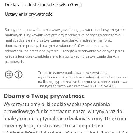
Deklaracja dostępności serwisu Gov.pl
Ustawienia prywatności
Strony dostępne w domenie www.gov.pl mogą zawierać adresy skrzynek
mailowych. Użytkownik korzystający z odnośnika będącego adresem e-
mail zgadza się na przetwarzanie jego danych (adres e-mail oraz
dobrowolnie podanych danych w wiadomości) w celu przesłania
odpowiedzi na przesłane pytania. Szczegóły przetwarzania danych przez
każdą z jednostek znajdują się w ich politykach przetwarzania danych
osobowych.
Treści tekstowe publikowane w serwisie (z
wyłączeniem treści audiowizualnych), są udostępniane
na licencji typu Creative Commons: uznanie autorstwa
- na tych samych warunkach 4.0 (CC BY-SA 4.0).
Materiały audiowizualne, w tym zdjęcia, materiały
Dbamy o Twoją prywatność
audio i wideo, są udostępniane na licencji typu
Creative Commons: uznanie autorstwa użycie
Wykorzystujemy pliki cookie w celu zapewnienia
niekomercyjne - bez utworów zależnych 4.0 (CC BY-
NC-ND 4.0), o ile nie jest to stwierdzone inaczej.
prawidłowego funkcjonowania naszej witryny oraz do
analizy ruchu i optymalizacji działania strony. Dzięki nim
możemy lepiej dostosować treści do potrzeb
użytkowników i stale ulepszać nasze usługi. Pamiętaj, że