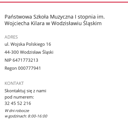
stopka
Państwowa Szkoła Muzyczna I stopnia im.
Wojciecha Kilara w Wodzisławiu Śląskim
ADRES
ul. Wojska Polskiego 16
44-300 Wodzisław Śląski
NIP 6471773213
Regon 000777941
KONTAKT
Skontaktuj się z nami
pod numerem:
32 45 52 216
W dni robocze
w godzinach: 8:00-16:00