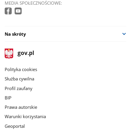
MEDIA SPOŁECZNOŚCIOWE:
Na skróty
stopka
Strona
gov.pl
gov.pl
główna
gov.pl
Polityka cookies
Służba cywilna
Profil zaufany
BIP
Prawa autorskie
Warunki korzystania
Geoportal