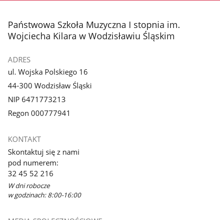
stopka
Państwowa Szkoła Muzyczna I stopnia im.
Wojciecha Kilara w Wodzisławiu Śląskim
ADRES
ul. Wojska Polskiego 16
44-300 Wodzisław Śląski
NIP 6471773213
Regon 000777941
KONTAKT
Skontaktuj się z nami
pod numerem:
32 45 52 216
W dni robocze
w godzinach: 8:00-16:00