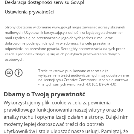
Deklaracja dostępności serwisu Gov.pl
Ustawienia prywatności
Strony dostępne w domenie www.gov.pl mogą zawierać adresy skrzynek
mailowych. Użytkownik korzystający z odnośnika będącego adresem e-
mail zgadza się na przetwarzanie jego danych (adres e-mail oraz
dobrowolnie podanych danych w wiadomości) w celu przesłania
odpowiedzi na przesłane pytania. Szczegóły przetwarzania danych przez
każdą z jednostek znajdują się w ich politykach przetwarzania danych
osobowych.
Treści tekstowe publikowane w serwisie (z
wyłączeniem treści audiowizualnych), są udostępniane
na licencji typu Creative Commons: uznanie autorstwa
- na tych samych warunkach 4.0 (CC BY-SA 4.0).
Materiały audiowizualne, w tym zdjęcia, materiały
Dbamy o Twoją prywatność
audio i wideo, są udostępniane na licencji typu
Creative Commons: uznanie autorstwa użycie
Wykorzystujemy pliki cookie w celu zapewnienia
niekomercyjne - bez utworów zależnych 4.0 (CC BY-
NC-ND 4.0), o ile nie jest to stwierdzone inaczej.
prawidłowego funkcjonowania naszej witryny oraz do
analizy ruchu i optymalizacji działania strony. Dzięki nim
możemy lepiej dostosować treści do potrzeb
użytkowników i stale ulepszać nasze usługi. Pamiętaj, że