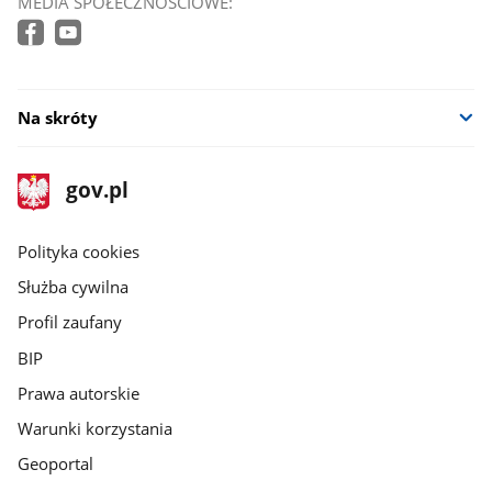
MEDIA SPOŁECZNOŚCIOWE:
Na skróty
stopka
Strona
gov.pl
gov.pl
główna
gov.pl
Polityka cookies
Służba cywilna
Profil zaufany
BIP
Prawa autorskie
Warunki korzystania
Geoportal