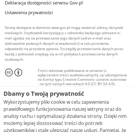
Deklaracja dostępności serwisu Gov.pl
Ustawienia prywatności
Strony dostępne w domenie www.gov.pl mogą zawierać adresy skrzynek
mailowych. Użytkownik korzystający z odnośnika będącego adresem e-
mail zgadza się na przetwarzanie jego danych (adres e-mail oraz
dobrowolnie podanych danych w wiadomości) w celu przesłania
odpowiedzi na przesłane pytania. Szczegóły przetwarzania danych przez
każdą z jednostek znajdują się w ich politykach przetwarzania danych
osobowych.
Treści tekstowe publikowane w serwisie (z
wyłączeniem treści audiowizualnych), są udostępniane
na licencji typu Creative Commons: uznanie autorstwa
- na tych samych warunkach 4.0 (CC BY-SA 4.0).
Materiały audiowizualne, w tym zdjęcia, materiały
Dbamy o Twoją prywatność
audio i wideo, są udostępniane na licencji typu
Creative Commons: uznanie autorstwa użycie
Wykorzystujemy pliki cookie w celu zapewnienia
niekomercyjne - bez utworów zależnych 4.0 (CC BY-
NC-ND 4.0), o ile nie jest to stwierdzone inaczej.
prawidłowego funkcjonowania naszej witryny oraz do
analizy ruchu i optymalizacji działania strony. Dzięki nim
możemy lepiej dostosować treści do potrzeb
użytkowników i stale ulepszać nasze usługi. Pamiętaj, że