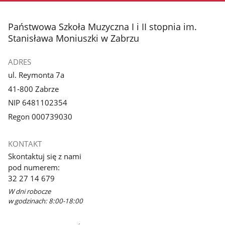
1
z
stopka
Państwowa Szkoła Muzyczna I i II stopnia im.
galerii.
Stanisława Moniuszki w Zabrzu
ADRES
ul. Reymonta 7a
41-800 Zabrze
NIP 6481102354
Regon 000739030
KONTAKT
Skontaktuj się z nami
pod numerem:
32 27 14 679
W dni robocze
w godzinach: 8:00-18:00