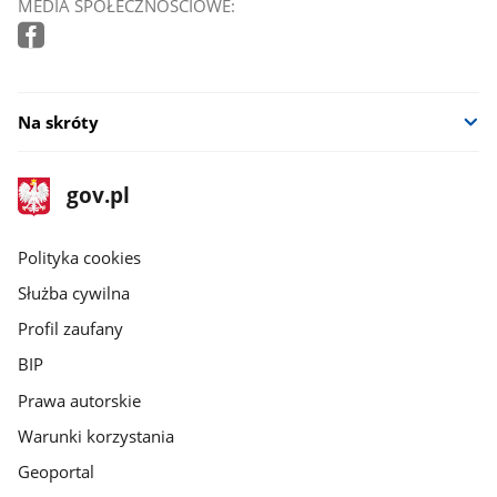
MEDIA SPOŁECZNOŚCIOWE:
Na skróty
stopka
Strona
gov.pl
gov.pl
główna
gov.pl
Polityka cookies
Służba cywilna
Profil zaufany
BIP
Prawa autorskie
Warunki korzystania
Geoportal