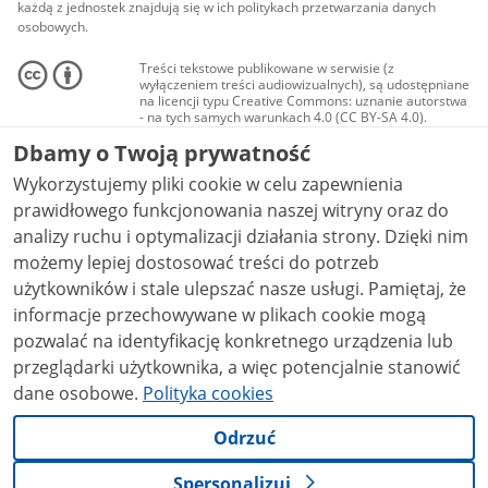
każdą z jednostek znajdują się w ich politykach przetwarzania danych
osobowych.
Treści tekstowe publikowane w serwisie (z
wyłączeniem treści audiowizualnych), są udostępniane
na licencji typu Creative Commons: uznanie autorstwa
- na tych samych warunkach 4.0 (CC BY-SA 4.0).
Materiały audiowizualne, w tym zdjęcia, materiały
Dbamy o Twoją prywatność
audio i wideo, są udostępniane na licencji typu
Creative Commons: uznanie autorstwa użycie
Wykorzystujemy pliki cookie w celu zapewnienia
niekomercyjne - bez utworów zależnych 4.0 (CC BY-
NC-ND 4.0), o ile nie jest to stwierdzone inaczej.
prawidłowego funkcjonowania naszej witryny oraz do
analizy ruchu i optymalizacji działania strony. Dzięki nim
możemy lepiej dostosować treści do potrzeb
użytkowników i stale ulepszać nasze usługi. Pamiętaj, że
informacje przechowywane w plikach cookie mogą
pozwalać na identyfikację konkretnego urządzenia lub
przeglądarki użytkownika, a więc potencjalnie stanowić
dane osobowe.
Polityka cookies
Odrzuć
Spersonalizuj