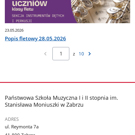
23.05.2026
Popis fletowy 28.05.2026
z
10
stopka
Państwowa Szkoła Muzyczna I i II stopnia im.
Stanisława Moniuszki w Zabrzu
ADRES
ul. Reymonta 7a
41-800 Zabrze