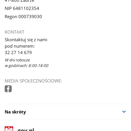
NIP 6481102354
Regon 000739030
KONTAKT
Skontaktuj się z nami
pod numerem:
32 27 14 679
W dni robocze
w godzinach: 8:00-18:00
MEDIA SPOŁECZNOŚCIOWE:
Na skróty
stopka
Strona
gov.pl