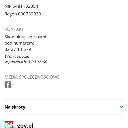
NIP 6481102354
Regon 000739030
KONTAKT
Skontaktuj się z nami
pod numerem:
32 27 14 679
W dni robocze
w godzinach: 8:00-18:00
MEDIA SPOŁECZNOŚCIOWE:
Na skróty
stopka
Strona
gov.pl