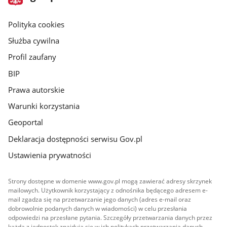
gov.pl
główna
gov.pl
Polityka cookies
Służba cywilna
Profil zaufany
BIP
Prawa autorskie
Warunki korzystania
Geoportal
Deklaracja dostępności serwisu Gov.pl
Ustawienia prywatności
Strony dostępne w domenie www.gov.pl mogą zawierać adresy skrzynek
mailowych. Użytkownik korzystający z odnośnika będącego adresem e-
mail zgadza się na przetwarzanie jego danych (adres e-mail oraz
dobrowolnie podanych danych w wiadomości) w celu przesłania
odpowiedzi na przesłane pytania. Szczegóły przetwarzania danych przez
każdą z jednostek znajdują się w ich politykach przetwarzania danych