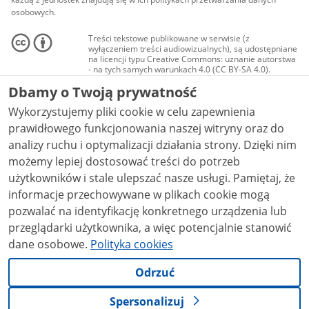
osobowych.
Treści tekstowe publikowane w serwisie (z
wyłączeniem treści audiowizualnych), są udostępniane
na licencji typu Creative Commons: uznanie autorstwa
- na tych samych warunkach 4.0 (CC BY-SA 4.0).
Materiały audiowizualne, w tym zdjęcia, materiały
Dbamy o Twoją prywatność
audio i wideo, są udostępniane na licencji typu
Creative Commons: uznanie autorstwa użycie
Wykorzystujemy pliki cookie w celu zapewnienia
niekomercyjne - bez utworów zależnych 4.0 (CC BY-
NC-ND 4.0), o ile nie jest to stwierdzone inaczej.
prawidłowego funkcjonowania naszej witryny oraz do
analizy ruchu i optymalizacji działania strony. Dzięki nim
możemy lepiej dostosować treści do potrzeb
użytkowników i stale ulepszać nasze usługi. Pamiętaj, że
informacje przechowywane w plikach cookie mogą
pozwalać na identyfikację konkretnego urządzenia lub
przeglądarki użytkownika, a więc potencjalnie stanowić
dane osobowe.
Polityka cookies
Odrzuć
Spersonalizuj