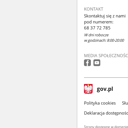
KONTAKT
Skontaktuj się z nami
pod numerem:
68 37 72 785
W dni robocze
w godzinach: 8:00-20:00
MEDIA SPOŁECZNOŚC
stopka
Strona
gov.pl
gov.pl
główna
gov.pl
Polityka cookies
Sł
Deklaracja dostępnośc
Strony dostępne w domenie