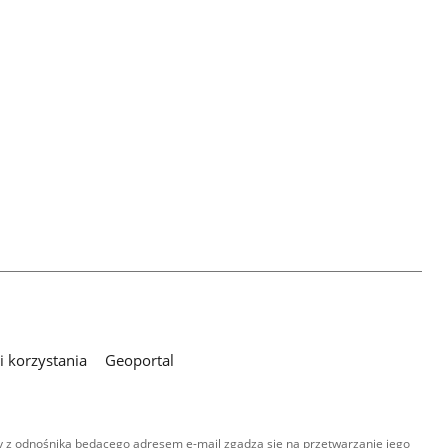
 korzystania
Geoportal
 z odnośnika będącego adresem e-mail zgadza się na przetwarzanie jego