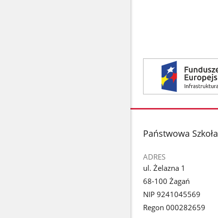
Baner
Termomodernizacja
stopka
Państwowa Szkoła 
ADRES
ul. Żelazna 1
68-100 Żagań
NIP 9241045569
Regon 000282659