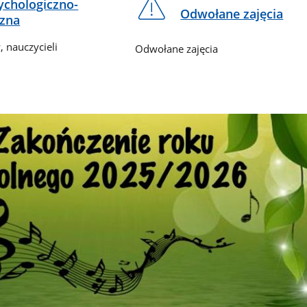
chologiczno-
Odwołane zajęcia
zna
 nauczycieli
Odwołane zajęcia