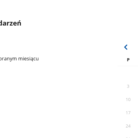
darzeń
branym miesiącu
P
3
10
17
24