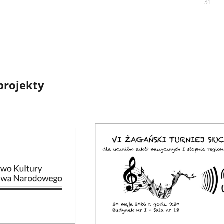
31
projekty