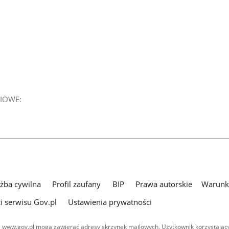
IOWE:
użba cywilna
Profil zaufany
BIP
Prawa autorskie
Warunki
i serwisu Gov.pl
Ustawienia prywatności
 www.gov.pl mogą zawierać adresy skrzynek mailowych. Użytkownik korzystający