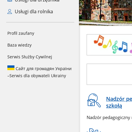
Usługi dla rolnika
CSS
Profil zaufany
Baner
do
reklamowy
sekcji
Baza wiedzy
Banner
Serwis Służby Cywilnej
Banner
Сайт для громадян України
nabór
–
Serwis dla obywateli Ukrainy
do
PSM
II
Na
stopnia
Nadzór pe
skróty
szkołą
Nadzór pedagogiczny 