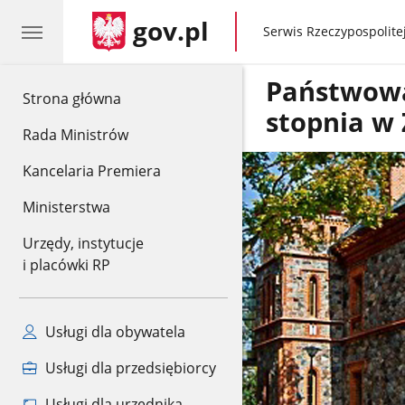
gov.pl
gov.pl
Serwis Rzeczypospolitej
Państwowa 
gov.pl
Strona główna
stopnia w
Rada Ministrów
Kancelaria Premiera
Ministerstwa
Urzędy, instytucje
i placówki RP
Usługi dla obywatela
Usługi dla przedsiębiorcy
Usługi dla urzędnika