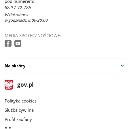
pod numerem:
68 37 72 785
W dni robocze
w godzinach: 8:00-20:00
MEDIA SPOŁECZNOŚCIOWE:
Na skróty
stopka
Strona
gov.pl
gov.pl
główna
gov.pl
Polityka cookies
Służba cywilna
Profil zaufany
BIP