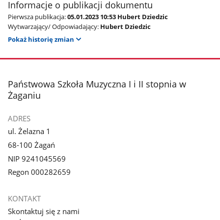
Informacje o publikacji dokumentu
Pierwsza publikacja:
05.01.2023 10:53 Hubert Dziedzic
Wytwarzający/ Odpowiadający:
Hubert Dziedzic
Pokaż historię zmian
stopka
Państwowa Szkoła Muzyczna I i II stopnia w
Żaganiu
ADRES
ul. Żelazna 1
68-100 Żagań
NIP 9241045569
Regon 000282659
KONTAKT
Skontaktuj się z nami