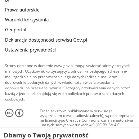
Prawa autorskie
Warunki korzystania
Geoportal
Deklaracja dostępności serwisu Gov.pl
Ustawienia prywatności
Strony dostępne w domenie www.gov.pl mogą zawierać adresy skrzynek
mailowych. Użytkownik korzystający z odnośnika będącego adresem e-
mail zgadza się na przetwarzanie jego danych (adres e-mail oraz
dobrowolnie podanych danych w wiadomości) w celu przesłania
odpowiedzi na przesłane pytania. Szczegóły przetwarzania danych przez
każdą z jednostek znajdują się w ich politykach przetwarzania danych
osobowych.
Treści tekstowe publikowane w serwisie (z
wyłączeniem treści audiowizualnych), są udostępniane
na licencji typu Creative Commons: uznanie autorstwa
- na tych samych warunkach 4.0 (CC BY-SA 4.0).
Materiały audiowizualne, w tym zdjęcia, materiały
Dbamy o Twoją prywatność
audio i wideo, są udostępniane na licencji typu
Creative Commons: uznanie autorstwa użycie