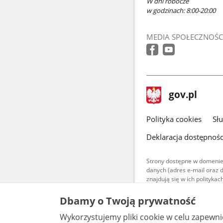
W dni robocze
w godzinach: 8:00-20:00
MEDIA SPOŁECZNOŚC
stopka
Strona
gov.pl
gov.pl
główna
gov.pl
Polityka cookies
Sł
Deklaracja dostępnośc
Strony dostępne w domenie
danych (adres e-mail oraz 
znajdują się w ich polityk
Treści teksto
Dbamy o Twoją prywatność
udostępniane
warunkach 4.0
Wykorzystujemy pliki cookie w celu zapewn
są udostępni