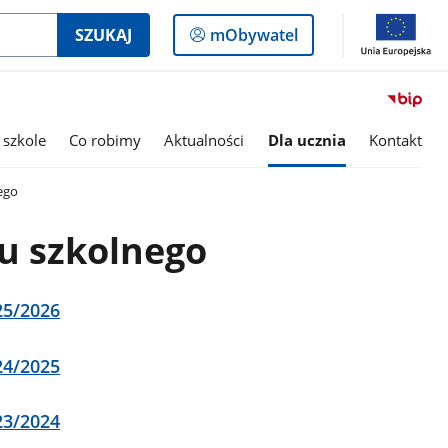
Logowanie
SZUKAJ
mObywatel
do
panelu
 szkole
Co robimy
Aktualności
Dla ucznia
Kontakt
ego
u szkolnego
25/2026
24/2025
23/2024