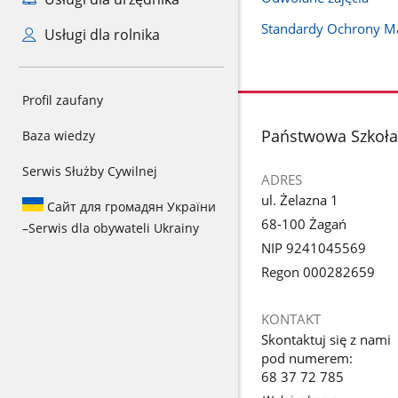
Standardy Ochrony Ma
Usługi dla rolnika
Profil zaufany
stopka
Państwowa Szkoła 
Baza wiedzy
Serwis Służby Cywilnej
ADRES
ul. Żelazna 1
Сайт для громадян України
68-100 Żagań
–
Serwis dla obywateli Ukrainy
NIP 9241045569
Regon 000282659
KONTAKT
Skontaktuj się z nami
pod numerem:
68 37 72 785