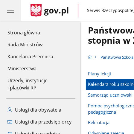
gov.pl
gov.pl
Serwis Rzeczypospolitej
Państwowa 
gov.pl
Strona główna
stopnia w
Rada Ministrów
Kancelaria Premiera
Państwowa Szkoła M
Ministerstwa
Plany lekcji
Urzędy, instytucje
Kalendarz roku szkol
i placówki RP
Samorząd uczniowski
Pomoc psychologiczn
Usługi dla obywatela
pedagogiczna
Usługi dla przedsiębiorcy
Rekrutacja
Odwołane zajęcia
Usługi dla urzędnika