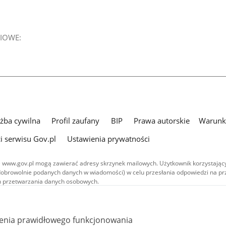
IOWE:
użba cywilna
Profil zaufany
BIP
Prawa autorskie
Warunki
i serwisu Gov.pl
Ustawienia prywatności
 www.gov.pl mogą zawierać adresy skrzynek mailowych. Użytkownik korzystający
dobrowolnie podanych danych w wiadomości) w celu przesłania odpowiedzi na prz
ach przetwarzania danych osobowych.
we publikowane w serwisie (z wyłączeniem treści audiowizualnych), są
 na licencji typu Creative Commons: uznanie autorstwa - na tych samych
 (CC BY-SA 4.0). Materiały audiowizualne, w tym zdjęcia, materiały audio i wideo
ienia prawidłowego funkcjonowania
ane na licencji typu Creative Commons: uznanie autorstwa użycie niekomercyjne 