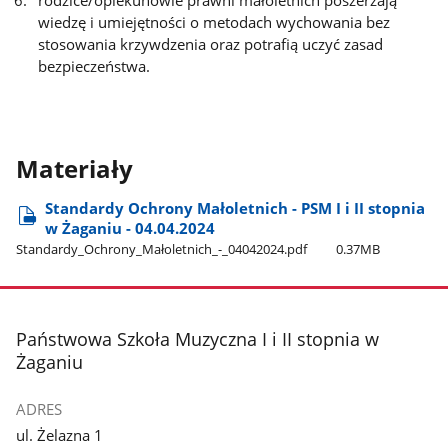
wiedzę i umiejętności o metodach wychowania bez
stosowania krzywdzenia oraz potrafią uczyć zasad
bezpieczeństwa.
Materiały
Standardy Ochrony Małoletnich - PSM I i II stopnia
w Żaganiu - 04.04.2024
Standardy​_Ochrony​_Małoletnich​_-​_04042024.pdf
0.37MB
stopka
Państwowa Szkoła Muzyczna I i II stopnia w
Żaganiu
ADRES
ul. Żelazna 1