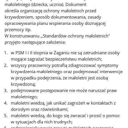
małoletniego (dziecka, ucznia). Dokument
określa organizację ochrony małoletnich przed
krzywdzeniem, sposób dokumentowania, zasady
opracowywania planu wspierania osoby doznającej
przemocy itp.
W konstruowaniu ,,Standardów ochrony małoletnich"
przyjęto następujące założenia:
w PSM I i II stopnia w Żaganiu nie są zatrudniane osoby
mogące zagrażać bezpieczeństwu małoletnich;
wszyscy pracownicy potrafią zdiagnozować symptomy
krzywdzenia małoletniego oraz podejmować interwencje
w przypadku podejrzenia, że małoletni jest osobą
krzywdzoną;
podejmowane postępowanie nie może naruszać praw
małoletniego;
małoletni wiedzą, jak unikać zagrożeń w kontaktach z
dorosłym oraz rówieśnikami;
małoletni wiedzą, do kogo się zwracać i prosić o pomoc
w sytuacjach dla nich trudnych;
rodzice/opiekunowie prawni małoletnich poszerzają