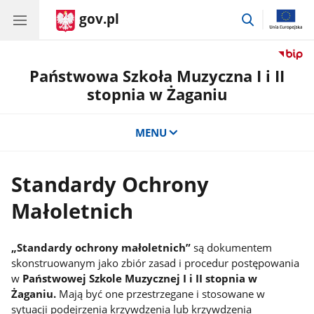
gov.pl
przejdź
do
wyszukiwar
Państwowa Szkoła Muzyczna I i II
stopnia w Żaganiu
MENU
Standardy Ochrony
Małoletnich
„Standardy ochrony małoletnich”
są dokumentem
skonstruowanym jako zbiór zasad i procedur postępowania
w
Państwowej Szkole Muzycznej I i II stopnia w
Żaganiu.
Mają być one przestrzegane i stosowane w
sytuacji podejrzenia krzywdzenia lub krzywdzenia