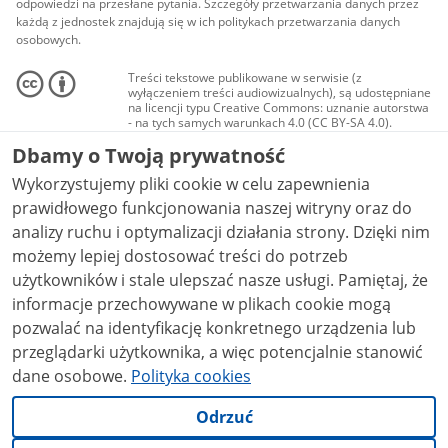
odpowiedzi na przesłane pytania. Szczegóły przetwarzania danych przez
każdą z jednostek znajdują się w ich politykach przetwarzania danych
osobowych.
Treści tekstowe publikowane w serwisie (z
wyłączeniem treści audiowizualnych), są udostępniane
na licencji typu Creative Commons: uznanie autorstwa
- na tych samych warunkach 4.0 (CC BY-SA 4.0).
Materiały audiowizualne, w tym zdjęcia, materiały
Dbamy o Twoją prywatność
audio i wideo, są udostępniane na licencji typu
Creative Commons: uznanie autorstwa użycie
Wykorzystujemy pliki cookie w celu zapewnienia
niekomercyjne - bez utworów zależnych 4.0 (CC BY-
NC-ND 4.0), o ile nie jest to stwierdzone inaczej.
prawidłowego funkcjonowania naszej witryny oraz do
analizy ruchu i optymalizacji działania strony. Dzięki nim
możemy lepiej dostosować treści do potrzeb
użytkowników i stale ulepszać nasze usługi. Pamiętaj, że
informacje przechowywane w plikach cookie mogą
pozwalać na identyfikację konkretnego urządzenia lub
przeglądarki użytkownika, a więc potencjalnie stanowić
dane osobowe.
Polityka cookies
Odrzuć