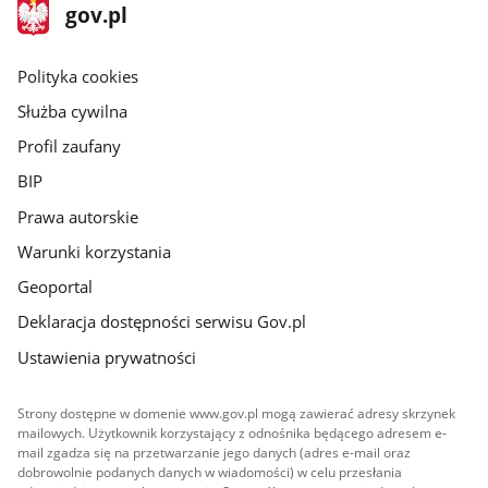
stopka
Strona
gov.pl
gov.pl
główna
gov.pl
Polityka cookies
Służba cywilna
Profil zaufany
BIP
Prawa autorskie
Warunki korzystania
Geoportal
Deklaracja dostępności serwisu Gov.pl
Ustawienia prywatności
Strony dostępne w domenie www.gov.pl mogą zawierać adresy skrzynek
mailowych. Użytkownik korzystający z odnośnika będącego adresem e-
mail zgadza się na przetwarzanie jego danych (adres e-mail oraz
dobrowolnie podanych danych w wiadomości) w celu przesłania