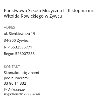
stopka
Państwowa Szkoła Muzyczna I i II stopnia im.
Witolda Rowickiego w Żywcu
ADRES
ul. Sienkiewicza 19
34-300 Żywiec
NIP 5532585771
Regon 526007288
KONTAKT
Skontaktuj się z nami
pod numerem:
33 86 14 332
W dni robocze
w godzinach: 7:00-20:00