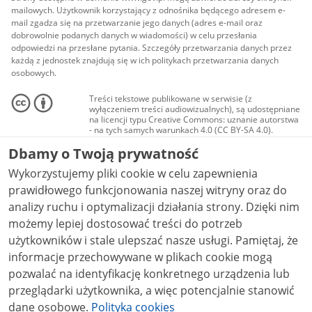
mailowych. Użytkownik korzystający z odnośnika będącego adresem e-
mail zgadza się na przetwarzanie jego danych (adres e-mail oraz
dobrowolnie podanych danych w wiadomości) w celu przesłania
odpowiedzi na przesłane pytania. Szczegóły przetwarzania danych przez
każdą z jednostek znajdują się w ich politykach przetwarzania danych
osobowych.
Treści tekstowe publikowane w serwisie (z
wyłączeniem treści audiowizualnych), są udostępniane
na licencji typu Creative Commons: uznanie autorstwa
- na tych samych warunkach 4.0 (CC BY-SA 4.0).
Materiały audiowizualne, w tym zdjęcia, materiały
Dbamy o Twoją prywatność
audio i wideo, są udostępniane na licencji typu
Creative Commons: uznanie autorstwa użycie
Wykorzystujemy pliki cookie w celu zapewnienia
niekomercyjne - bez utworów zależnych 4.0 (CC BY-
NC-ND 4.0), o ile nie jest to stwierdzone inaczej.
prawidłowego funkcjonowania naszej witryny oraz do
analizy ruchu i optymalizacji działania strony. Dzięki nim
możemy lepiej dostosować treści do potrzeb
użytkowników i stale ulepszać nasze usługi. Pamiętaj, że
informacje przechowywane w plikach cookie mogą
pozwalać na identyfikację konkretnego urządzenia lub
przeglądarki użytkownika, a więc potencjalnie stanowić
dane osobowe.
Polityka cookies