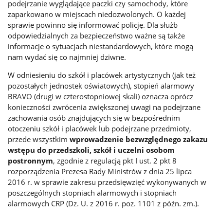
podejrzanie wyglądające paczki czy samochody, które
zaparkowano w miejscach niedozwolonych. O każdej
sprawie powinno się informować policję. Dla służb
odpowiedzialnych za bezpieczeństwo ważne są także
informacje o sytuacjach niestandardowych, które mogą
nam wydać się co najmniej dziwne.
W odniesieniu do szkół i placówek artystycznych (jak też
pozostałych jednostek oświatowych), stopień alarmowy
BRAVO (drugi w czterostopniowej skali) oznacza oprócz
konieczności zwrócenia zwiększonej uwagi na podejrzane
zachowania osób znajdujących się w bezpośrednim
otoczeniu szkół i placówek lub podejrzane przedmioty,
przede wszystkim
wprowadzenie bezwzględnego zakazu
wstępu do przedszkoli, szkół i uczelni osobom
postronnym
, zgodnie z regulacją pkt I ust. 2 pkt 8
rozporządzenia Prezesa Rady Ministrów z dnia 25 lipca
2016 r. w sprawie zakresu przedsięwzięć wykonywanych w
poszczególnych stopniach alarmowych i stopniach
alarmowych CRP (Dz. U. z 2016 r. poz. 1101 z późn. zm.).