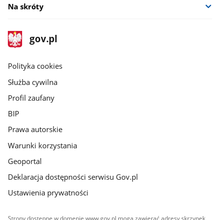
Na skróty
stopka
Strona
gov.pl
gov.pl
główna
gov.pl
Polityka cookies
Służba cywilna
Profil zaufany
BIP
Prawa autorskie
Warunki korzystania
Geoportal
Deklaracja dostępności serwisu Gov.pl
Ustawienia prywatności
Strony dostępne w domenie www.gov.pl mogą zawierać adresy skrzynek