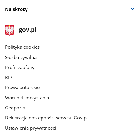
Na skróty
stopka
Strona
gov.pl
gov.pl
główna
gov.pl
Polityka cookies
Służba cywilna
Profil zaufany
BIP
Prawa autorskie
Warunki korzystania
Geoportal
Deklaracja dostępności serwisu Gov.pl
Ustawienia prywatności