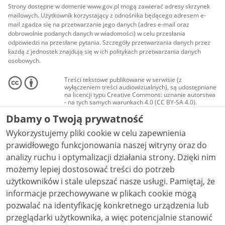
Strony dostępne w domenie www.gov.pl mogą zawierać adresy skrzynek
mailowych. Użytkownik korzystający z odnośnika będącego adresem e-
mail zgadza się na przetwarzanie jego danych (adres e-mail oraz
dobrowolnie podanych danych w wiadomości) w celu przesłania
odpowiedzi na przesłane pytania. Szczegóły przetwarzania danych przez
każdą z jednostek znajdują się w ich politykach przetwarzania danych
osobowych.
Treści tekstowe publikowane w serwisie (z
wyłączeniem treści audiowizualnych), są udostępniane
na licencji typu Creative Commons: uznanie autorstwa
- na tych samych warunkach 4.0 (CC BY-SA 4.0).
Materiały audiowizualne, w tym zdjęcia, materiały
Dbamy o Twoją prywatność
audio i wideo, są udostępniane na licencji typu
Creative Commons: uznanie autorstwa użycie
Wykorzystujemy pliki cookie w celu zapewnienia
niekomercyjne - bez utworów zależnych 4.0 (CC BY-
NC-ND 4.0), o ile nie jest to stwierdzone inaczej.
prawidłowego funkcjonowania naszej witryny oraz do
analizy ruchu i optymalizacji działania strony. Dzięki nim
możemy lepiej dostosować treści do potrzeb
użytkowników i stale ulepszać nasze usługi. Pamiętaj, że
informacje przechowywane w plikach cookie mogą
pozwalać na identyfikację konkretnego urządzenia lub
przeglądarki użytkownika, a więc potencjalnie stanowić