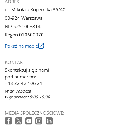
ADRES
ul. Mikołaja Kopernika 36/40
00-924 Warszawa
NIP 5251003814
Regon 010600070
Pokaż na mapie
Link
otworzy
KONTAKT
się
Skontaktuj się z nami
w
pod numerem:
nowym
+48 22 42 106 21
oknie
W dni robocze
w godzinach: 8:00-16:00
MEDIA SPOŁECZNOŚCIOWE: