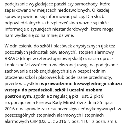
podejrzanie wyglądające paczki czy samochody, które
zaparkowano w miejscach niedozwolonych. O każdej
sprawie powinno się informować policję. Dla służb
odpowiedzialnych za bezpieczeństwo ważne są także
informacje o sytuacjach niestandardowych, które mogą
nam wydać się co najmniej dziwne.
W odniesieniu do szkół i placówek artystycznych (jak też
pozostałych jednostek oświatowych), stopień alarmowy
BRAVO (drugi w czterostopniowej skali) oznacza oprócz
konieczności zwrócenia zwiększonej uwagi na podejrzane
zachowania osób znajdujących się w bezpośrednim
otoczeniu szkół i placówek lub podejrzane przedmioty,
przede wszystkim
wprowadzenie bezwzględnego zakazu
wstępu do przedszkoli, szkół i uczelni osobom
postronnym
, zgodnie z regulacją pkt I ust. 2 pkt 8
rozporządzenia Prezesa Rady Ministrów z dnia 25 lipca
2016 r. w sprawie zakresu przedsięwzięć wykonywanych w
poszczególnych stopniach alarmowych i stopniach
alarmowych CRP (Dz. U. z 2016 r. poz. 1101 z późn. zm.).