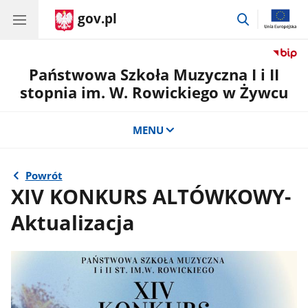
gov.pl
przejdź
do
wyszukiwar
Państwowa Szkoła Muzyczna I i II
stopnia im. W. Rowickiego w Żywcu
MENU
Powrót
XIV KONKURS ALTÓWKOWY-
Aktualizacja