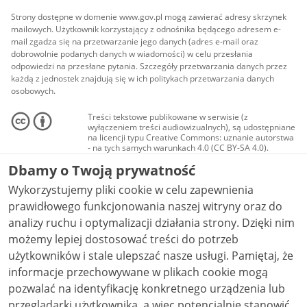
Strony dostępne w domenie www.gov.pl mogą zawierać adresy skrzynek
mailowych. Użytkownik korzystający z odnośnika będącego adresem e-
mail zgadza się na przetwarzanie jego danych (adres e-mail oraz
dobrowolnie podanych danych w wiadomości) w celu przesłania
odpowiedzi na przesłane pytania. Szczegóły przetwarzania danych przez
każdą z jednostek znajdują się w ich politykach przetwarzania danych
osobowych.
Treści tekstowe publikowane w serwisie (z
wyłączeniem treści audiowizualnych), są udostępniane
na licencji typu Creative Commons: uznanie autorstwa
- na tych samych warunkach 4.0 (CC BY-SA 4.0).
Materiały audiowizualne, w tym zdjęcia, materiały
Dbamy o Twoją prywatność
audio i wideo, są udostępniane na licencji typu
Creative Commons: uznanie autorstwa użycie
Wykorzystujemy pliki cookie w celu zapewnienia
niekomercyjne - bez utworów zależnych 4.0 (CC BY-
NC-ND 4.0), o ile nie jest to stwierdzone inaczej.
prawidłowego funkcjonowania naszej witryny oraz do
analizy ruchu i optymalizacji działania strony. Dzięki nim
możemy lepiej dostosować treści do potrzeb
użytkowników i stale ulepszać nasze usługi. Pamiętaj, że
informacje przechowywane w plikach cookie mogą
pozwalać na identyfikację konkretnego urządzenia lub
przeglądarki użytkownika, a więc potencjalnie stanowić