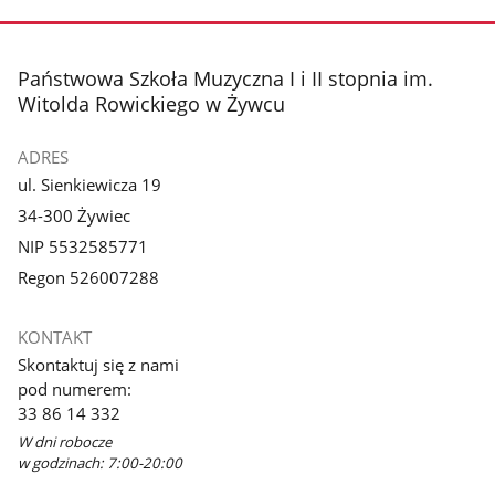
zdjęcie
1
z
stopka
Państwowa Szkoła Muzyczna I i II stopnia im.
galerii.
Witolda Rowickiego w Żywcu
ADRES
ul. Sienkiewicza 19
34-300 Żywiec
NIP 5532585771
Regon 526007288
KONTAKT
Skontaktuj się z nami
pod numerem:
33 86 14 332
W dni robocze
w godzinach: 7:00-20:00