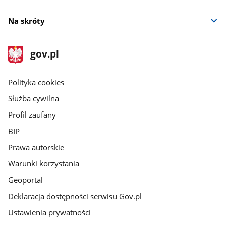
Na skróty
stopka
Strona
gov.pl
gov.pl
główna
gov.pl
Polityka cookies
Służba cywilna
Profil zaufany
BIP
Prawa autorskie
Warunki korzystania
Geoportal
Deklaracja dostępności serwisu Gov.pl
Ustawienia prywatności