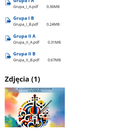
Grupa I A
Grupa​_I​_A.pdf
0.36MB
Grupa I B
Grupa​_I​_B.pdf
0.24MB
Grupa II A
Grupa​_II​_A.pdf
0.31MB
Grupa II B
Grupa​_II​_B.pdf
0.67MB
Zdjęcia (1)
Pokaż