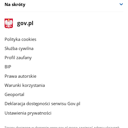
Na skróty
stopka
Strona
gov.pl
gov.pl
główna
gov.pl
Polityka cookies
Służba cywilna
Profil zaufany
BIP
Prawa autorskie
Warunki korzystania
Geoportal
Deklaracja dostępności serwisu Gov.pl
Ustawienia prywatności
Strony dostępne w domenie www.gov.pl mogą zawierać adresy skrzynek