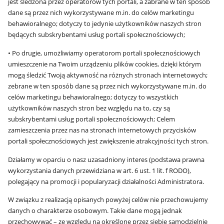
jest śledzona przez operatorów tych portali, a zabrane w ten sposób
dane są przez nich wykorzystywane m.in. do celów marketingu
behawioralnego; dotyczy to jedynie użytkowników naszych stron
będących subskrybentami usług portali społecznościowych;
• Po drugie, umożliwiamy operatorom portali społecznościowych
umieszczenie na Twoim urządzeniu plików cookies, dzięki którym
mogą śledzić Twoją aktywność na różnych stronach internetowych;
zebrane w ten sposób dane są przez nich wykorzystywane m.in. do
celów marketingu behawioralnego; dotyczy to wszystkich
użytkowników naszych stron bez względu na to, czy są
subskrybentami usług portali społecznościowych; Celem
zamieszczenia przez nas na stronach internetowych przycisków
portali społecznościowych jest zwiększenie atrakcyjności tych stron.
Działamy w oparciu o nasz uzasadniony interes (podstawa prawna
wykorzystania danych przewidziana w art. 6 ust. 1 lit. f RODO),
polegający na promocji i popularyzacji działalności Administratora.
W związku z realizacją opisanych powyżej celów nie przechowujemy
danych o charakterze osobowym. Takie dane mogą jednak
przechowywać – ze względu na określone przez siebie samodzielnie