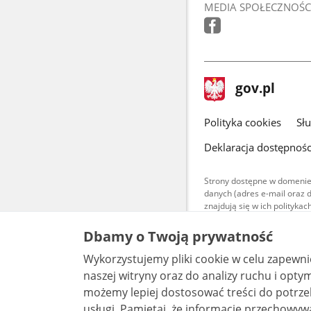
MEDIA SPOŁECZNOŚC
stopka
Strona
gov.pl
gov.pl
główna
gov.pl
Polityka cookies
Sł
Deklaracja dostępnośc
Strony dostępne w domenie
danych (adres e-mail oraz 
znajdują się w ich polityk
Treści teksto
Dbamy o Twoją prywatność
udostępniane
warunkach 4.0
Wykorzystujemy pliki cookie w celu zapewn
są udostępni
bez utworów z
naszej witryny oraz do analizy ruchu i optymalizacj
możemy lepiej dostosować treści do potrzeb
usługi. Pamiętaj, że informacje przechowywane w plikach cookie mogą pozwalać na