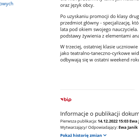
bowych
oraz język obcy.
Po uzyskaniu promocji do klasy drugi
przedmiot główny - specjalizację, k
lata pod okiem swojego nauczyciela.
podstawy żywienia z elementami ana
W trzeciej, ostatniej klasie ucznio
jako teatralno-taneczno-cyrkowe wi
odbywają się w ostatni weekend rok
Informacje o publikacji doku
Pierwsza publikacja:
14.12.2022 15:03 Ewa 
Wytwarzający/ Odpowiadający:
Ewa Janik
Pokaż historię zmian