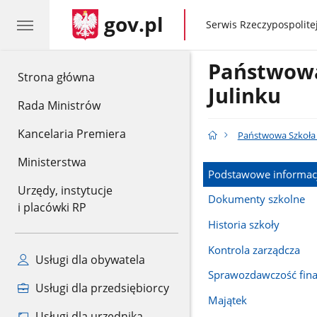
gov.pl
gov.pl
Serwis Rzeczypospolitej
Państwowa
gov.pl
Strona główna
Julinku
Rada Ministrów
Kancelaria Premiera
Państwowa Szkoła 
Ministerstwa
Podstawowe informac
Urzędy, instytucje
Dokumenty szkolne
i placówki RP
Historia szkoły
Kontrola zarządcza
Usługi dla obywatela
Sprawozdawczość fin
Usługi dla przedsiębiorcy
Majątek
Usługi dla urzędnika