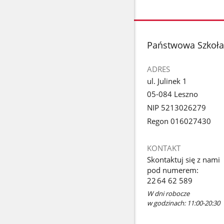
stopka
Państwowa Szkoła 
ADRES
ul. Julinek 1
05-084 Leszno
NIP 5213026279
Regon 016027430
KONTAKT
Skontaktuj się z nami
pod numerem:
22 64 62 589
W dni robocze
w godzinach: 11:00-20:30