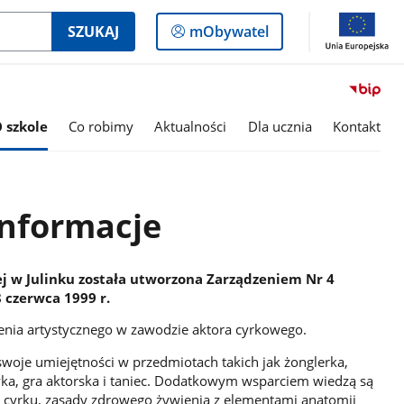
Logowanie
SZUKAJ
mObywatel
do
panelu
 szkole
Co robimy
Aktualności
Dla ucznia
Kontakt
nformacje
j w Julinku została utworzona Zarządzeniem Nr 4
8 czerwca 1999 r.
ałcenia artystycznego w zawodzie aktora cyrkowego.
swoje umiejętności w przedmiotach takich jak żonglerka,
yka, gra aktorska i taniec. Dodatkowym wsparciem wiedzą są
ria cyrku, zasady zdrowego żywienia z elementami anatomii