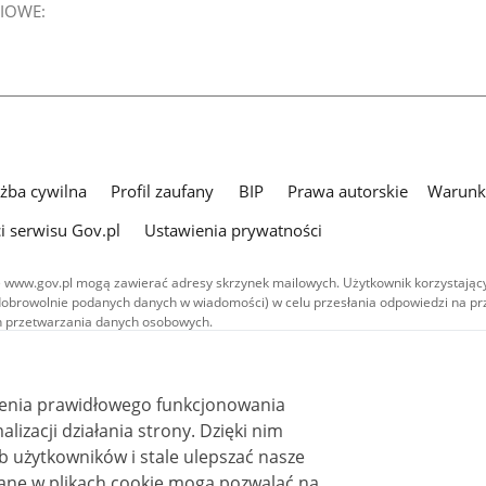
IOWE:
użba cywilna
Profil zaufany
BIP
Prawa autorskie
Warunki
i serwisu Gov.pl
Ustawienia prywatności
 www.gov.pl mogą zawierać adresy skrzynek mailowych. Użytkownik korzystający
dobrowolnie podanych danych w wiadomości) w celu przesłania odpowiedzi na prz
ach przetwarzania danych osobowych.
we publikowane w serwisie (z wyłączeniem treści audiowizualnych), są
 na licencji typu Creative Commons: uznanie autorstwa - na tych samych
 (CC BY-SA 4.0). Materiały audiowizualne, w tym zdjęcia, materiały audio i wideo
ienia prawidłowego funkcjonowania
ane na licencji typu Creative Commons: uznanie autorstwa użycie niekomercyjne 
ależnych 4.0 (CC BY-NC-ND 4.0), o ile nie jest to stwierdzone inaczej.
i działania strony. Dzięki nim
 użytkowników i stale ulepszać nasze