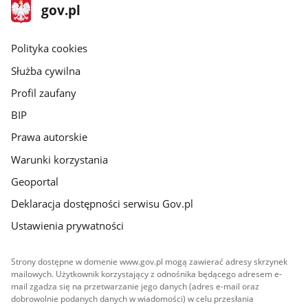
stopka
Strona
gov.pl
gov.pl
główna
gov.pl
Polityka cookies
Służba cywilna
Profil zaufany
BIP
Prawa autorskie
Warunki korzystania
Geoportal
Deklaracja dostępności serwisu Gov.pl
Ustawienia prywatności
Strony dostępne w domenie www.gov.pl mogą zawierać adresy skrzynek
mailowych. Użytkownik korzystający z odnośnika będącego adresem e-
mail zgadza się na przetwarzanie jego danych (adres e-mail oraz
dobrowolnie podanych danych w wiadomości) w celu przesłania