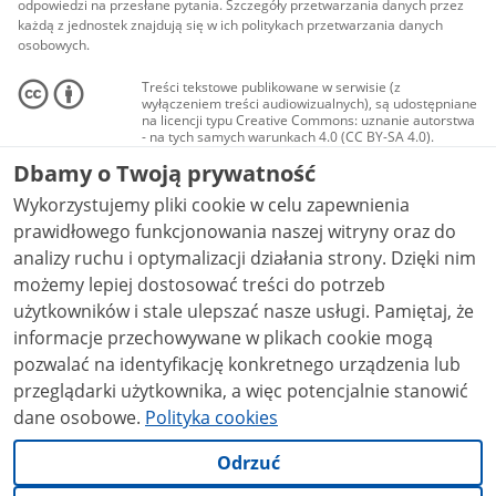
odpowiedzi na przesłane pytania. Szczegóły przetwarzania danych przez
każdą z jednostek znajdują się w ich politykach przetwarzania danych
osobowych.
Treści tekstowe publikowane w serwisie (z
wyłączeniem treści audiowizualnych), są udostępniane
na licencji typu Creative Commons: uznanie autorstwa
- na tych samych warunkach 4.0 (CC BY-SA 4.0).
Materiały audiowizualne, w tym zdjęcia, materiały
Dbamy o Twoją prywatność
audio i wideo, są udostępniane na licencji typu
Creative Commons: uznanie autorstwa użycie
Wykorzystujemy pliki cookie w celu zapewnienia
niekomercyjne - bez utworów zależnych 4.0 (CC BY-
NC-ND 4.0), o ile nie jest to stwierdzone inaczej.
prawidłowego funkcjonowania naszej witryny oraz do
analizy ruchu i optymalizacji działania strony. Dzięki nim
możemy lepiej dostosować treści do potrzeb
użytkowników i stale ulepszać nasze usługi. Pamiętaj, że
informacje przechowywane w plikach cookie mogą
pozwalać na identyfikację konkretnego urządzenia lub
przeglądarki użytkownika, a więc potencjalnie stanowić
dane osobowe.
Polityka cookies
Odrzuć