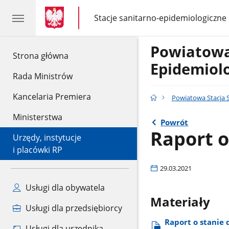
gov.pl
gov.pl
Stacje sanitarno-epidemiologiczne
gov.pl
Stacje
sanitarno-
epidemiologiczne
Powiatowa
gov.pl
Strona główna
Epidemiol
Rada Ministrów
Kancelaria Premiera
Powiatowa Stacja 
Ministerstwa
Powrót
Raport o
Urzędy, instytucje
i placówki RP
29.03.2021
Usługi dla obywatela
Materiały
Usługi dla przedsiębiorcy
Raport o stanie 
Usługi dla urzędnika