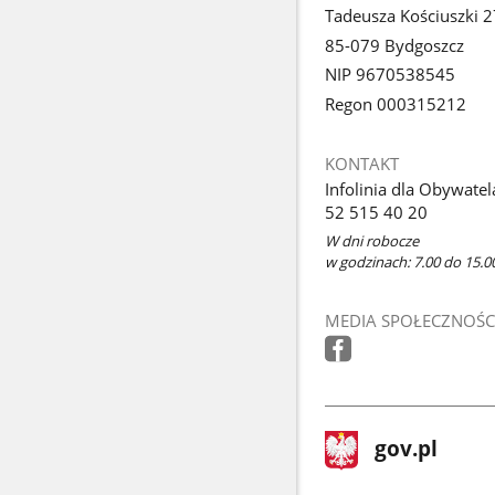
Tadeusza Kościuszki 2
85-079 Bydgoszcz
NIP 9670538545
Regon 000315212
KONTAKT
Infolinia dla Obywatel
52 515 40 20
W dni robocze
w godzinach: 7.00 do 15.00
MEDIA SPOŁECZNOŚC
stopka
Strona
gov.pl
gov.pl
główna