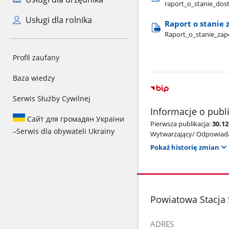
raport​_o​_stanie​_do
Usługi dla rolnika
Raport o stanie
Raport​_o​_stanie​_z
Profil zaufany
Baza wiedzy
Serwis Służby Cywilnej
Informacje o publ
Сайт для громадян України
Pierwsza publikacja:
30.12
–
Serwis dla obywateli Ukrainy
Wytwarzający/ Odpowiada
Pokaż historię zmian
stopka
Powiatowa Stacja
ADRES