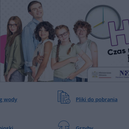
ng wody
Pliki do pobrania
nioski
Grzyby