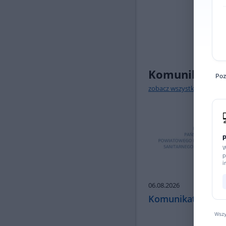
Komunikaty
Poz
zobacz wszystkie
P
W
p
i
06.08.2026
Komunikat Nr 20
Wszy