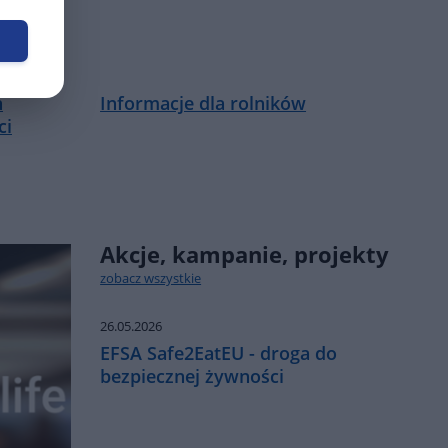
h
Informacje dla rolników
ci
Akcje, kampanie, projekty
zobacz wszystkie
26.05.2026
EFSA Safe2EatEU - droga do
bezpiecznej żywności