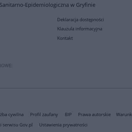
Sanitarno-Epidemiologiczna w Gryfinie
Deklaracja dostępności
Klauzula informacyjna
Kontakt
IOWE:
użba cywilna
Profil zaufany
BIP
Prawa autorskie
Warunki
i serwisu Gov.pl
Ustawienia prywatności