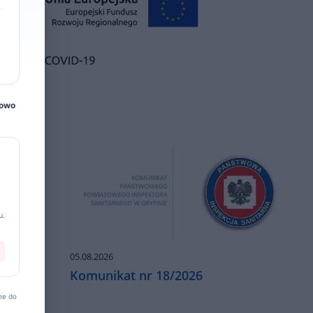
bowo
u.
05.08.2026
Komunikat nr 18/2026
ne do