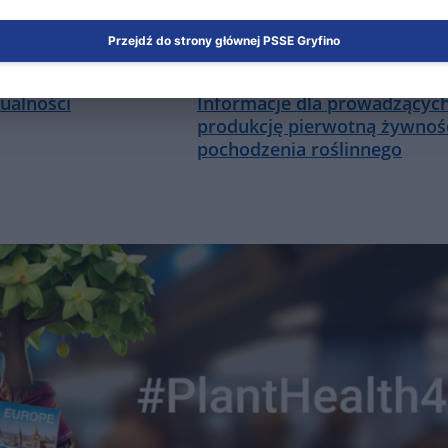
Przejdź do strony głównej PSSE Gryfino
ualności
Informacje dla prowadzącyc
produkcję pierwotną żywnoś
pochodzenia roślinnego