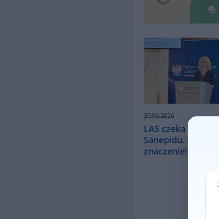
30.06.2026
LAS czeka - ruszy
Sanepidu. Twoje 
znaczenie!