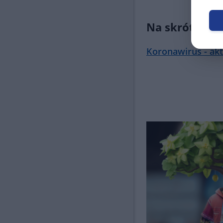
Na skróty
Koronawirus - akt