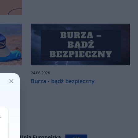
24.06.2026
×
Burza - bądź bezpieczny
: