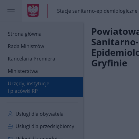
gov.pl
gov.pl
Stacje sanitarno-epidemiologiczne
gov.pl
Stacje
sanitarno-
epidemiologiczne
Powiatowa
gov.pl
Strona główna
Sanitarno-
Rada Ministrów
Epidemiol
Kancelaria Premiera
Gryfinie
Ministerstwa
Urzędy, instytucje
i placówki RP
Usługi dla obywatela
Usługi dla przedsiębiorcy
Usługi dla urzędnika