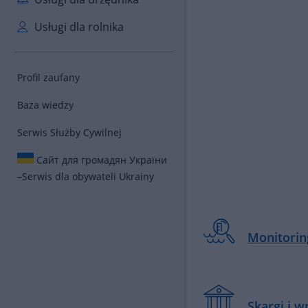
Usługi dla rolnika
Profil zaufany
Baza wiedzy
Serwis Służby Cywilnej
Сайт для громадян України
–
Serwis dla obywateli Ukrainy
Monitori
Skargi i w