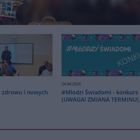
24.06.2026
 zdrowu i nowych
#Młodzi Świadomi - konkurs
(UWAGA! ZMIANA TERMINU)