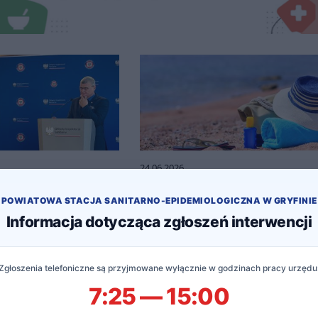
24.06.2026
ła Letnia Akademia
Jak przetrwać upał?
decyzje mają
POWIATOWA STACJA SANITARNO-EPIDEMIOLOGICZNA W GRYFINIE
Informacja dotycząca zgłoszeń interwencji
Zgłoszenia telefoniczne są przyjmowane wyłącznie w godzinach pracy urzędu
7:25 — 15:00