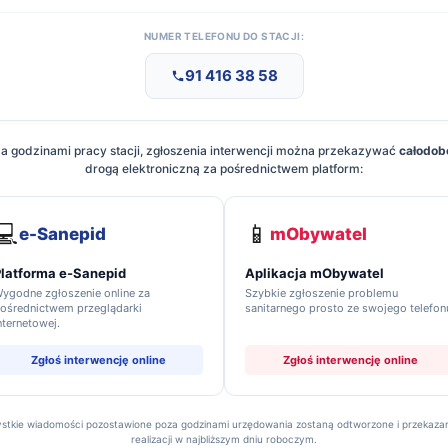
NUMER TELEFONU DO STACJI:
91 416 38 58
a godzinami pracy stacji, zgłoszenia interwencji można przekazywać
całodo
drogą elektroniczną za pośrednictwem platform:
💻
📱
e-Sanepid
mObywatel
latforma e-Sanepid
Aplikacja mObywatel
ygodne zgłoszenie online za
Szybkie zgłoszenie problemu
ośrednictwem przeglądarki
sanitarnego prosto ze swojego telefon
nternetowej.
Zgłoś interwencję online
Zgłoś interwencję online
06.08.2026
/2026
Komunikat Nr 19/2026
stkie wiadomości pozostawione poza godzinami urzędowania zostaną odtworzone i przekaza
realizacji w najbliższym dniu roboczym.