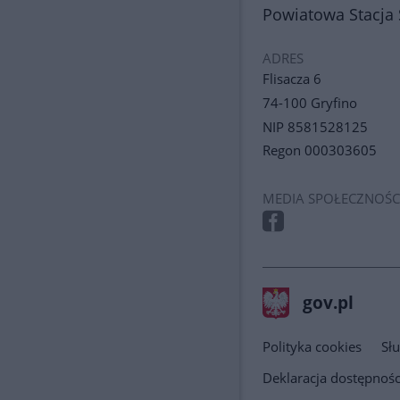
stopka
Powiatowa Stacja 
ADRES
Flisacza 6
74-100 Gryfino
NIP 8581528125
Regon 000303605
MEDIA SPOŁECZNOŚC
stopka
Strona
gov.pl
gov.pl
główna
gov.pl
Polityka cookies
Sł
Deklaracja dostępnośc