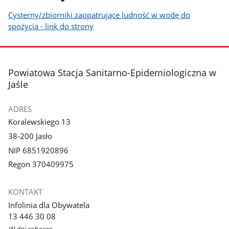
Cysterny/zbiorniki zaopatrujące ludność w wodę do
spożycia - link do strony
stopka
Powiatowa Stacja Sanitarno-Epidemiologiczna w
Jaśle
ADRES
Koralewskiego 13
38-200 Jasło
NIP 6851920896
Regon 370409975
KONTAKT
Infolinia dla Obywatela
13 446 30 08