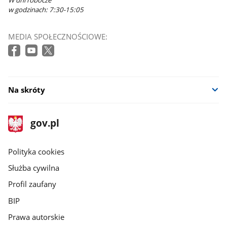
W dni robocze
w godzinach: 7:30-15:05
MEDIA SPOŁECZNOŚCIOWE:
Na skróty
stopka
Strona
gov.pl
gov.pl
główna
gov.pl
Polityka cookies
Służba cywilna
Profil zaufany
BIP
Prawa autorskie