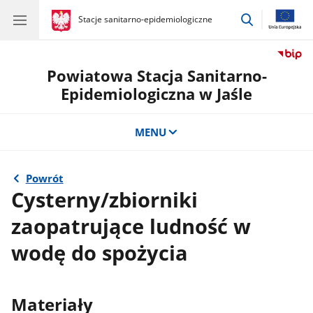
przejdź
gov.pl
Stacje sanitarno-epidemiologiczne
gov.pl
Stacje
do
sanitarno-
wyszukiwar
epidemiologiczne
Powiatowa Stacja Sanitarno-
Epidemiologiczna w Jaśle
MENU
Powrót
Cysterny/zbiorniki
zaopatrujące ludność w
wodę do spożycia
Materiały