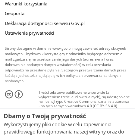
Warunki korzystania
Geoportal
Deklaracja dostępności serwisu Gov.pl
Ustawienia prywatności
Strony dostępne w domenie www.gov.pl mogą zawierać adresy skrzynek
mailowych. Użytkownik korzystający z odnośnika będącego adresem e-
mail zgadza się na przetwarzanie jego danych (adres e-mail oraz
dobrowolnie podanych danych w wiadomości) w celu przesłania
odpowiedzi na przesłane pytania. Szczegóły przetwarzania danych przez
każdą z jednostek znajdują się w ich politykach przetwarzania danych
osobowych.
Treści tekstowe publikowane w serwisie (z
wyłączeniem treści audiowizualnych), są udostępniane
na licencji typu Creative Commons: uznanie autorstwa
- na tych samych warunkach 4.0 (CC BY-SA 4.0).
Materiały audiowizualne, w tym zdjęcia, materiały
Dbamy o Twoją prywatność
audio i wideo, są udostępniane na licencji typu
Creative Commons: uznanie autorstwa użycie
Wykorzystujemy pliki cookie w celu zapewnienia
niekomercyjne - bez utworów zależnych 4.0 (CC BY-
NC-ND 4.0), o ile nie jest to stwierdzone inaczej.
prawidłowego funkcjonowania naszej witryny oraz do